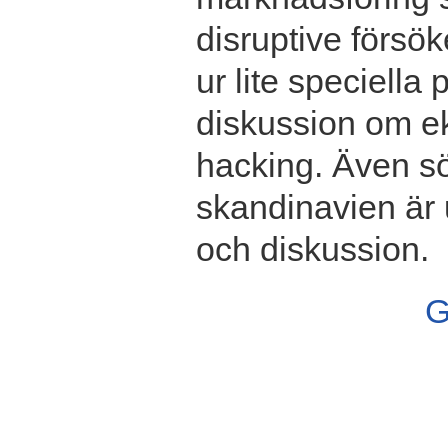
disruptive försö
ur lite speciella
diskussion om ek
hacking. Även s
skandinavien är 
och diskussion.
G