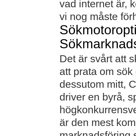
vad internet är,
vi nog måste förhå
Sökmotoropt
Sökmarknads
Det är svårt att 
att prata om sök
dessutom mitt, Ch
driver en byrå, s
högkonkurrensver
är den mest kom
marknadsföring s