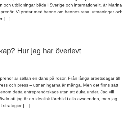
 och utbildningar både i Sverige och internationellt, är Marina
eprenör. Vi pratar med henne om hennes resa, utmaningar och
er […]
ap? Hur jag har överlevt
eprenör är sällan en dans på rosor. Från långa arbetsdagar till
tress och press – utmaningarna är många. Men det finns sätt
genom detta entreprenörskaos utan att duka under. Jag vill
ävda att jag är en idealisk förebild i alla avseenden, men jag
t strategier […]