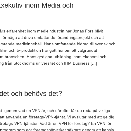
xekutiv inom Media och
års erfarenhet inom medieindustrin har Jonas Fors blivit
in förmåga att driva omfattande förändringsprojekt och att
rytande medieinnehåll. Hans omfattande bidrag till svensk och
l film- och tv-produktion har gett honom ett välgrundat
m branschen. Hans gedigna utbildning inom ekonomi och
ng från Stockholms universitet och IHM Business […]
 det och behövs det?
rst igenom vad en VPN är, och därefter får du reda på viktiga
att använda en företags-VPN-tjänst. Vi avslutar med att ge dig
retags-VPN-tjänster. Vad är en VPN för företag? En VPN för
t program som gör företagsnätverket säkrare genom att kapsla