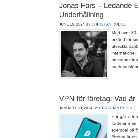
Jonas Fors – Ledande E
Underhållning
JUNE 19, 2024
BY
CHRISTIAN RUDOLF
Med över 30 
erkänd för s
utveckla banb
internationel
anseende ino
marknadsföri
VPN för företag: Vad är
JANUARY 30, 2024
BY
CHRISTIAN RUDOLF
Här går vi fö
fördelar med 
exempel på fö
företag är et