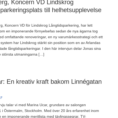
erg, Koncern VD Lindskrog
parkeringsplats till helhetsupplevelse
, Koncern VD för Lindskrog Långtidsparkering, har lett
nom en imponerande förnyelsefas sedan de nya ägarna tog
d omfattande renoveringar, en ny varumärkesstrategi och ett
ala system har Lindskrog stärkt sin position som en av Arlandas
ade långtidsparkeringar. I den här intervjun delar Jonas sina
e största utmaningarna […]
r: En kreativ kraft bakom Linnégatan
LF
vju talar vi med Marina Ucar, grundare av salongen
1 i Östermalm, Stockholm. Med över 20 års erfarenhet inom
ch en imponerande meritlista med tävlingssegrar, TV-