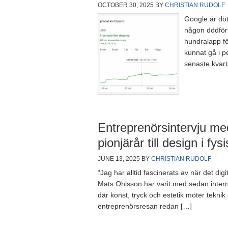
OCTOBER 30, 2025
BY
CHRISTIAN RUDOLF
Google är dött
någon dödför
hundralapp fö
kunnat gå i p
senaste kvart
Entreprenörsintervju m
pionjärår till design i fys
JUNE 13, 2025
BY
CHRISTIAN RUDOLF
“Jag har alltid fascinerats av när det digi
Mats Ohlsson har varit med sedan inter
där konst, tryck och estetik möter tekni
entreprenörsresan redan […]