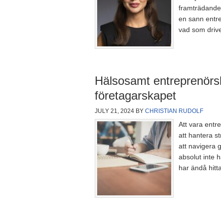
framträdanden
en sann entr
vad som driv
Hälsosamt entreprenörsk
företagarskapet
JULY 21, 2024
BY
CHRISTIAN RUDOLF
Att vara entr
att hantera s
att navigera 
absolut inte h
har ändå hitta