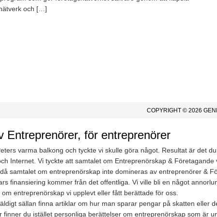
 nätverk och […]
COPYRIGHT © 2026
GEN
v Entreprenörer, för entreprenörer
ers varma balkong och tyckte vi skulle göra något. Resultat är det du 
h Internet. Vi tyckte att samtalet om Entreprenörskap & Företagande v
igt då samtalet om entreprenörskap inte domineras av entreprenörer & F
vars finansiering kommer från det offentliga. Vi ville bli en något annor
 om entreprenörskap vi upplevt eller fått berättade för oss.
digt sällan finna artiklar om hur man sparar pengar på skatten eller d
är finner du istället personliga berättelser om entreprenörskap som är 