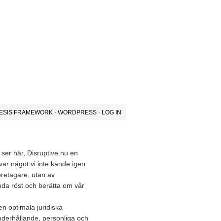
ESIS FRAMEWORK
·
WORDPRESS
·
LOG IN
ser här, Disruptive.nu en
ar något vi inte kände igen
öretagare, utan av
lunda röst och berätta om vår
en optimala juridiska
underhållande, personliga och