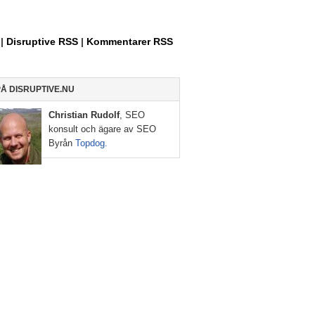
Allt
om
|
Disruptive RSS
|
Kommentarer RSS
Entreprenörskap,
Internet
PÅ DISRUPTIVE.NU
och
Christian Rudolf
, SEO
Sociala
konsult och ägare av SEO
Medier
Byrån
Topdog.