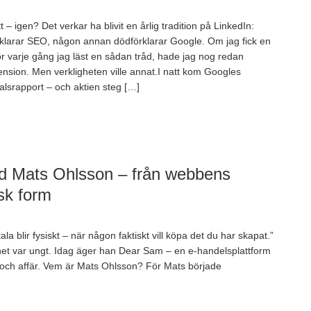
 – igen? Det verkar ha blivit en årlig tradition på LinkedIn:
klarar SEO, någon annan dödförklarar Google. Om jag fick en
r varje gång jag läst en sådan tråd, hade jag nog redan
ension. Men verkligheten ville annat.I natt kom Googles
alsrapport – och aktien steg […]
ed Mats Ohlsson – från webbens
isk form
tala blir fysiskt – när någon faktiskt vill köpa det du har skapat.”
net var ungt. Idag äger han Dear Sam – en e-handelsplattform
k och affär. Vem är Mats Ohlsson? För Mats började