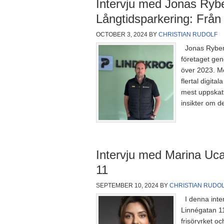
Intervju med Jonas Ryb
Långtidsparkering: Från 
OCTOBER 3, 2024
BY
CHRISTIAN RUDOLF
Jonas Ryberg
företaget ge
över 2023. Me
flertal digit
mest uppskatt
insikter om d
Intervju med Marina Uca
11
SEPTEMBER 10, 2024
BY
CHRISTIAN RUDO
I denna inter
Linnégatan 1
frisöryrket o