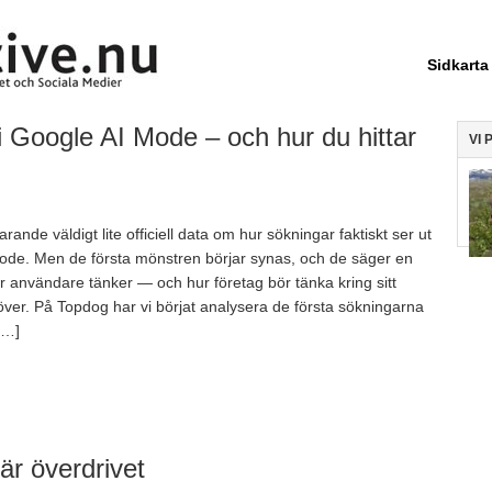
Sidkarta
i Google AI Mode – och hur du hittar
VI 
farande väldigt lite officiell data om hur sökningar faktiskt ser ut
ode. Men de första mönstren börjar synas, och de säger en
r användare tänker — och hur företag bör tänka kring sitt
över. På Topdog har vi börjat analysera de första sökningarna
[…]
r överdrivet