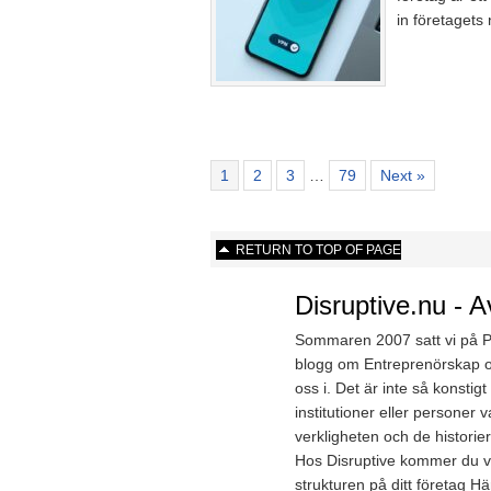
in företagets
1
2
3
…
79
Next »
RETURN TO TOP OF PAGE
Disruptive.nu - A
Sommaren 2007 satt vi på Pet
blogg om Entreprenörskap oc
oss i. Det är inte så konst
institutioner eller personer 
verkligheten och de historier
Hos Disruptive kommer du väl
strukturen på ditt företag H