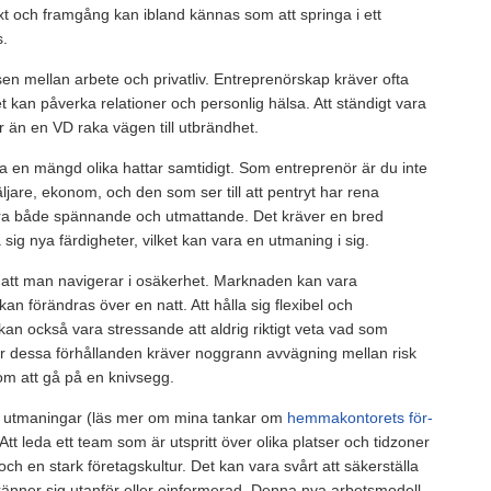
äxt och framgång kan ibland kännas som att springa i ett
s.
 mellan arbete och privatliv. Entreprenörskap kräver ofta
t kan påverka relationer och personlig hälsa. Att ständigt vara
er än en VD raka vägen till utbrändhet.
ära en mängd olika hattar samtidigt. Som entreprenör är du inte
jare, ekonom, och den som ser till att pentryt har rena
a både spännande och utmattande. Det kräver en bred
ig nya färdigheter, vilket kan vara en utmaning i sig.
att man navigerar i osäkerhet. Marknaden kan vara
 förändras över en natt. Att hålla sig flexibel och
n också vara stressande att aldrig riktigt veta vad som
er dessa förhållanden kräver noggrann avvägning mellan risk
som att gå på en knivsegg.
a utmaningar (läs mer om mina tankar om
hemmakontorets för-
 Att leda ett team som är utspritt över olika platser och tidzoner
ch en stark företagskultur. Det kan vara svårt att säkerställa
känner sig utanför eller oinformerad. Denna nya arbetsmodell