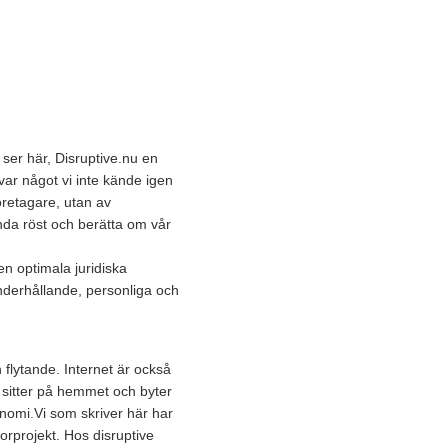
ser här, Disruptive.nu en
ar något vi inte kände igen
öretagare, utan av
lunda röst och berätta om vår
en optimala juridiska
underhållande, personliga och
n flytande. Internet är också
i sitter på hemmet och byter
onomi.Vi som skriver här har
torprojekt. Hos disruptive