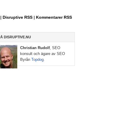
Allt
om
Entreprenörskap,
|
Disruptive RSS
|
Kommentarer RSS
Internet
och
Sociala
PÅ DISRUPTIVE.NU
Medier
Christian Rudolf
, SEO
konsult och ägare av SEO
Byrån
Topdog.