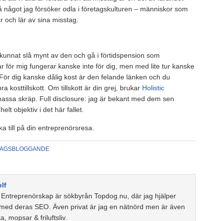
kså något jag försöker odla i företagskulturen – människor som
ar och lär av sina misstag.
kunnat slå mynt av den och gå i förtidspension som
för mig fungerar kanske inte för dig, men med lite tur kanske
För dig kanske dålig kost är den felande länken och du
 kosttillskott. Om tillskott är din grej, brukar
Holistic
 massa skräp. Full disclosure: jag är bekant med dem sen
lt objektiv i det här fallet.
ka till på din entreprenörsresa.
TAGSBLOGGANDE
lf
t Entreprenörskap är sökbyrån Topdog.nu, där jag hjälper
 med deras SEO. Även privat är jag en nätnörd men är även
ka, mopsar & friluftsliv.