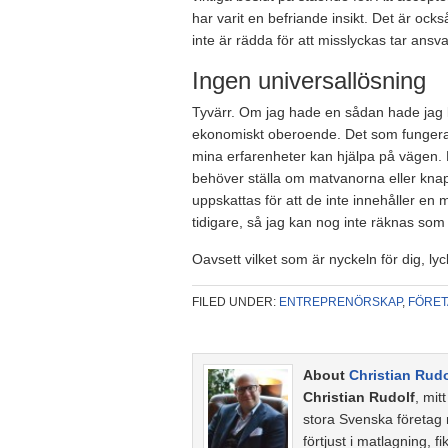
har varit en befriande insikt. Det är oc
inte är rädda för att misslyckas tar ansv
Ingen universallösning
Tyvärr. Om jag hade en sådan hade jag 
ekonomiskt oberoende. Det som fungerar 
mina erfarenheter kan hjälpa på vägen. 
behöver ställa om matvanorna eller knapra
uppskattas för att de inte innehåller en
tidigare, så jag kan nog inte räknas som he
Oavsett vilket som är nyckeln för dig, lyc
FILED UNDER:
ENTREPRENÖRSKAP
,
FÖRE
About
Christian Rudo
Christian Rudolf
, mit
stora Svenska företag
förtjust i matlagning, fi