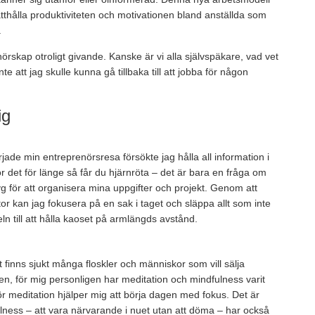
ätthålla produktiviteten och motivationen bland anställda som
.
örskap otroligt givande. Kanske är vi alla självspäkare, vad vet
te att jag skulle kunna gå tillbaka till att jobba för någon
ig
rjade min entreprenörsresa försökte jag hålla all information i
Gör det för länge så får du hjärnröta – det är bara en fråga om
g för att organisera mina uppgifter och projekt. Genom att
stor kan jag fokusera på en sak i taget och släppa allt som inte
eln till att hålla kaoset på armlängds avstånd.
 finns sjukt många floskler och människor som vill sälja
en, för mig personligen har meditation och mindfulness varit
 för meditation hjälper mig att börja dagen med fokus. Det är
lness – att vara närvarande i nuet utan att döma – har också