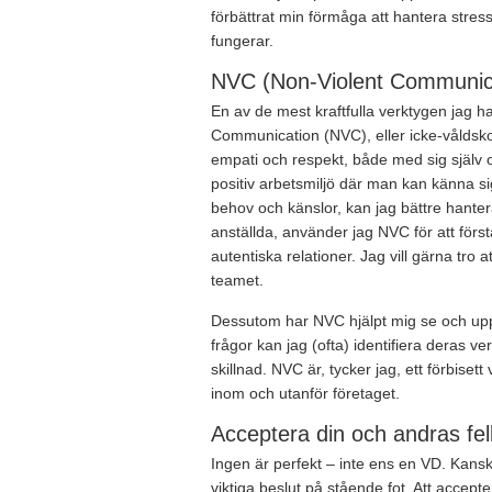
förbättrat min förmåga att hantera stress
fungerar.
NVC (Non-Violent Communic
En av de mest kraftfulla verktygen jag h
Communication (NVC), eller icke-våld
empati och respekt, både med sig själv 
positiv arbetsmiljö där man kan känna 
behov och känslor, kan jag bättre hante
anställda, använder jag NVC för att förs
autentiska relationer. Jag vill gärna tro a
teamet.
Dessutom har NVC hjälpt mig se och uppf
frågor kan jag (ofta) identifiera deras 
skillnad. NVC är, tycker jag, ett förbiset
inom och utanför företaget.
Acceptera din och andras fe
Ingen är perfekt – inte ens en VD. Kansk
viktiga beslut på stående fot. Att accepte