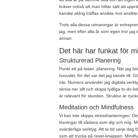
kräver också att man hittar sätt att uppr
kanske aldrig träffas ansikte mot ansikte
Trots alla dessa utmaningar är entrepren
jag, men efter alla år som egen tror jag in
annan.
Det här har funkat för m
Strukturerad Planering
Punkt ett på listan: planering. När jag bö
huvudet, för det var det jag kände till. 
när. Numera använder jag digitala verkty
skriva ner allt och skapa tydliga to-do-li
är relevant för stunden. Struktur är nyck
Meditation och Mindfulness
Vi kan inte skippa stresshanteringen. Det
lösningar till sådana som dig och mig. M
ovärderliga verktyg. Att ta tid varje dag
som att trycka på reset-knappen. Mindfu