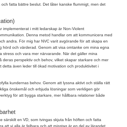
 och fatta bättre beslut. Det låter kanske flummigt, men det
ation)
ar implementerat i mitt ledarskap är Non-Violent
skommunikation. Denna metod handlar om att kommunicera med
och andra. För mig har NVC varit avgörande för att skapa en
sig hörd och värderad. Genom att visa omtanke om mina egna
ra stress och vara mer närvarande. När det gäller mina
tå deras perspektiv och behov, vilket skapar starkare och mer
tt detta även leder till ökad motivation och produktivitet i
ylla kundernas behov. Genom att lyssna aktivt och ställa rätt
verkliga önskemål och erbjuda lösningar som verkligen gör
t verktyg för att bygga starkare, mer hållbara relationer både
lbarhet
e särskilt en VD, som tvingas skjuta från höften och fatta
ra att vi alla är felbara och att misstag är en del av lärandet