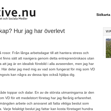
Sidkarta
ap? Hur jag har överlevt
VI 
 rosor. Från långa arbetsdagar till att hantera stress och
 finns sätt att navigera genom detta entreprenörskaos utan
a att jag är en idealisk förebild i alla avseenden, men jag har
ig. Här delar jag med mig av vad som fungerat för mig som VD
ingsvis kan några av dessa tips också hjälpa dig.
 både toppar och dalar. En av de största utmaningarna är den
om VD för ett medelstort företag har jag flerårig erfarenhet.
v mängden arbete och ansvaret att fatta viktiga beslut som
 Varje felaktigt beslut jag fattar kan kosta företaget hundra