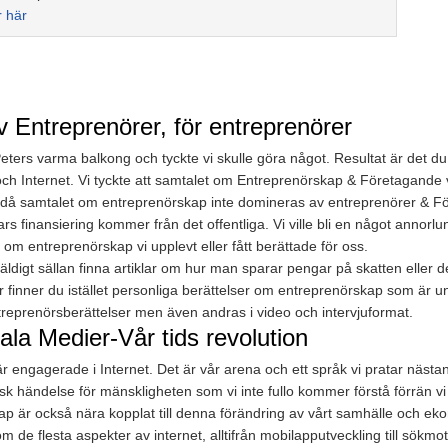
r här
v Entreprenörer, för entreprenörer
ers varma balkong och tyckte vi skulle göra något. Resultat är det du 
h Internet. Vi tyckte att samtalet om Entreprenörskap & Företagande v
igt då samtalet om entreprenörskap inte domineras av entreprenörer & F
vars finansiering kommer från det offentliga. Vi ville bli en något annor
 om entreprenörskap vi upplevt eller fått berättade för oss.
digt sällan finna artiklar om hur man sparar pengar på skatten eller d
är finner du istället personliga berättelser om entreprenörskap som är 
treprenörsberättelser men även andras i video och intervjuformat.
ala Medier-Vår tids revolution
 är engagerade i Internet. Det är vår arena och ett språk vi pratar nästa
orisk händelse för mänskligheten som vi inte fullo kommer förstå förrän v
kap är också nära kopplat till denna förändring av vårt samhälle och ek
om de flesta aspekter av internet, alltifrån mobilapputveckling till sökmo