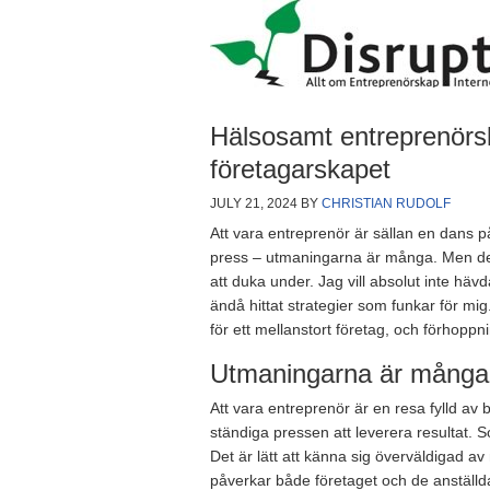
Hälsosamt entreprenörsk
företagarskapet
JULY 21, 2024
BY
CHRISTIAN RUDOLF
Att vara entreprenör är sällan en dans på
press – utmaningarna är många. Men det
att duka under. Jag vill absolut inte hävd
ändå hittat strategier som funkar för m
för ett mellanstort företag, och förhoppn
Utmaningarna är många
Att vara entreprenör är en resa fylld av
ständiga pressen att leverera resultat. S
Det är lätt att känna sig överväldigad a
påverkar både företaget och de anställda.