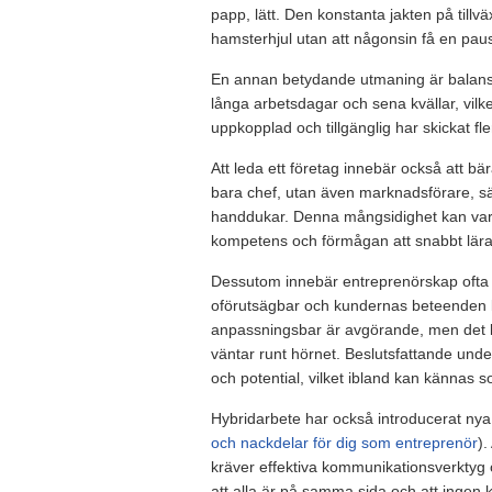
papp, lätt. Den konstanta jakten på tillv
hamsterhjul utan att någonsin få en pau
En annan betydande utmaning är balansen
långa arbetsdagar och sena kvällar, vilke
uppkopplad och tillgänglig har skickat fl
Att leda ett företag innebär också att b
bara chef, utan även marknadsförare, säl
handdukar. Denna mångsidighet kan var
kompetens och förmågan att snabbt lära s
Dessutom innebär entreprenörskap ofta 
oförutsägbar och kundernas beteenden kan
anpassningsbar är avgörande, men det ka
väntar runt hörnet. Beslutsfattande und
och potential, vilket ibland kan kännas 
Hybridarbete har också introducerat ny
och nackdelar för dig som entreprenör
).
kräver effektiva kommunikationsverktyg o
att alla är på samma sida och att ingen 