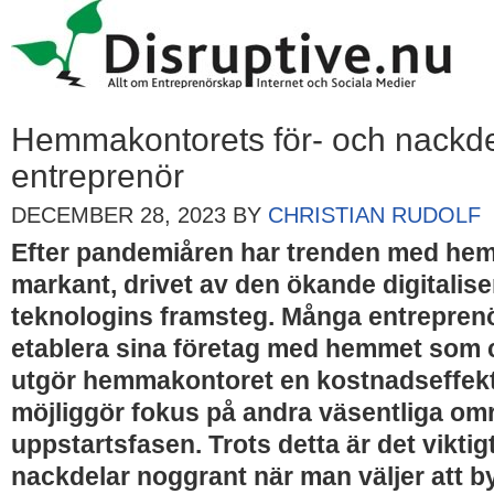
Hemmakontorets för- och nackde
entreprenör
DECEMBER 28, 2023
BY
CHRISTIAN RUDOLF
Efter pandemiåren har trenden med he
markant, drivet av den ökande digitalis
teknologins framsteg. Många entreprenör
etablera sina företag med hemmet som ce
utgör hemmakontoret en kostnadseffekti
möjliggör fokus på andra väsentliga om
uppstartsfasen. Trots detta är det viktig
nackdelar noggrant när man väljer att b