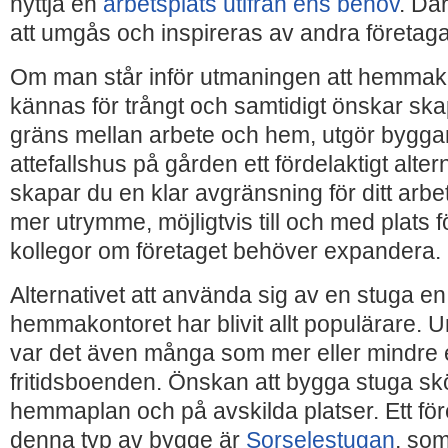
nyttja en
arbetsplats utifrån ens behov
. Dä
att umgås och inspireras av andra företaga
Om man står inför utmaningen att hemmako
kännas för trångt och samtidigt önskar ska
gräns mellan arbete och hem, utgör byggan
attefallshus på gården ett fördelaktigt alte
skapar du en klar avgränsning för ditt arbe
mer utrymme, möjligtvis till och med plats fö
kollegor om företaget behöver expandera.
Alternativet att använda sig av en stuga en
hemmakontoret har blivit allt populärare.
var det även många som mer eller mindre e
fritidsboenden. Önskan att bygga stuga skö
hemmaplan och på avskilda platser. Ett fö
denna typ av bygge är
Sorselestugan
, som