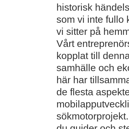
historisk händel
som vi inte fullo
vi sitter på hemm
Vårt entreprenör
kopplat till denn
samhälle och ek
här har tillsamma
de flesta aspekter
mobilapputvecklin
sökmotorprojekt.
du guider och ste