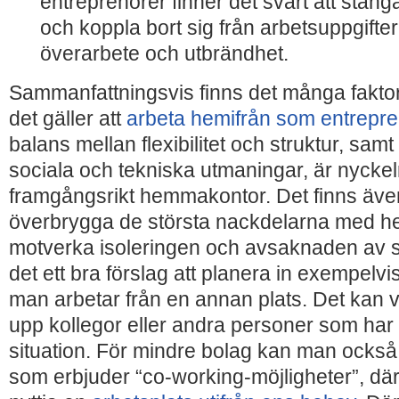
entreprenörer finner det svårt att stän
och koppla bort sig från arbetsuppgifterna
överarbete och utbrändhet.
Sammanfattningsvis finns det många faktor
det gäller att
arbeta hemifrån som entrepre
balans mellan flexibilitet och struktur, samt 
sociala och tekniska utmaningar, är nyckeln 
framgångsrikt hemmakontor. Det finns även
överbrygga de största nackdelarna med h
motverka isoleringen och avsaknaden av 
det ett bra förslag att planera in exempelv
man arbetar från en annan plats. Det kan 
upp kollegor eller andra personer som har
situation. För mindre bolag kan man också h
som erbjuder “co-working-möjligheter”, där