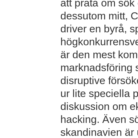
att prata om sök
dessutom mitt, Ch
driver en byrå, s
högkonkurrensver
är den mest kom
marknadsföring s
disruptive försö
ur lite speciella
diskussion om ek
hacking. Även s
skandinavien är 