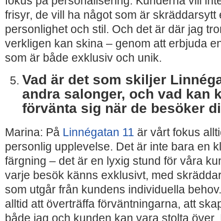
fokus på personalisering. Kunderna vill in
frisyr, de vill ha något som är skräddarsytt 
personlighet och stil. Och det är där jag tro
verkligen kan skina – genom att erbjuda e
som är både exklusiv och unik.
Vad är det som skiljer Linnéga
andra salonger, och vad kan 
förvänta sig när de besöker d
Marina: På
Linnégatan 11
är vårt fokus allt
personlig upplevelse. Det är inte bara en kl
färgning – det är en lyxig stund för våra kund
varje besök känns exklusivt, med skrädda
som utgår från kundens individuella behov.
alltid att överträffa förväntningarna, att sk
både jag och kunden kan vara stolta öve