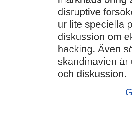
disruptive försö
ur lite speciella
diskussion om ek
hacking. Även s
skandinavien är 
och diskussion.
G