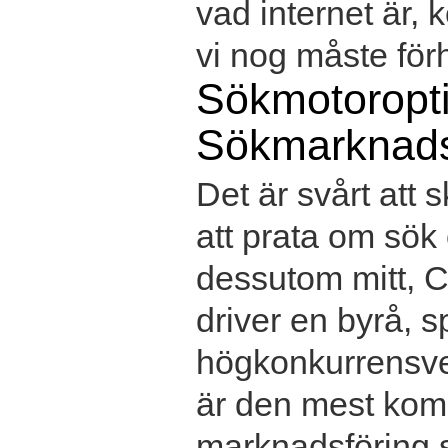
vad internet är,
vi nog måste förhå
Sökmotoropt
Sökmarknads
Det är svårt att 
att prata om sök
dessutom mitt, Ch
driver en byrå, s
högkonkurrensver
är den mest kom
marknadsföring s