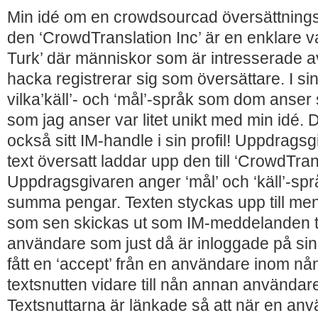
Min idé om en crowdsourcad översättningstj
den ‘CrowdTranslation Inc’ är en enklare v
Turk’ där människor som är intresserade av
hacka registrerar sig som översättare. I si
vilka’käll’- och ‘mål’-språk som dom anser s
som jag anser var litet unikt med min idé. 
också sitt IM-handle i sin profil! Uppdragsg
text översatt laddar upp den till ‘CrowdTran
Uppdragsgivaren anger ‘mål’ och ‘käll’-sp
summa pengar. Texten styckas upp till men
som sen skickas ut som IM-meddelanden til
användare som just då är inloggade på sin
fått en ‘accept’ från en användare inom nån
textsnutten vidare till nån annan användar
Textsnuttarna är länkade så att när en anv