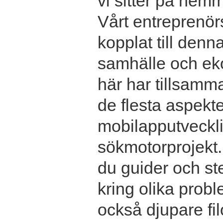
vi sitter på hemm
Vårt entreprenör
kopplat till denn
samhälle och ek
här har tillsamma
de flesta aspekter
mobilapputvecklin
sökmotorprojekt.
du guider och ste
kring olika prob
också djupare fil