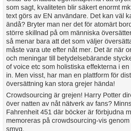
som sagt, kvaliteten blir säkert enormt mk
text görs av EN användare. Det kan väl k
ändå? Bryter man ner det för atomärt bord
större skillnad på om människa översätter
så menar bara att det som väljer översätt
måste vara ute efter nåt mer. Det är när ord
och meningar till betydelsebärande styck
of voice etc som holistiska effekterna i en
in. Men visst, har man en plattform för dis
översättning kan stora grejer hända!
Crowdsourcing är grejen! Harry Potter dir
över natten av nåt nätverk av fans? Minn
Fahrenheit 451 där böcker är förbjudna m
memoreras på crowdsourcing-vis genom ol
smyg.