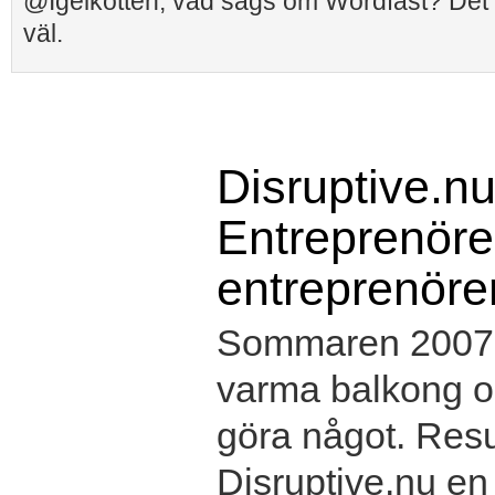
@Igelkotten, vad sägs om Wordfast? Det är
väl.
Disruptive.nu
Entreprenörer
entreprenöre
Sommaren 2007 s
varma balkong oc
göra något. Resul
Disruptive.nu e