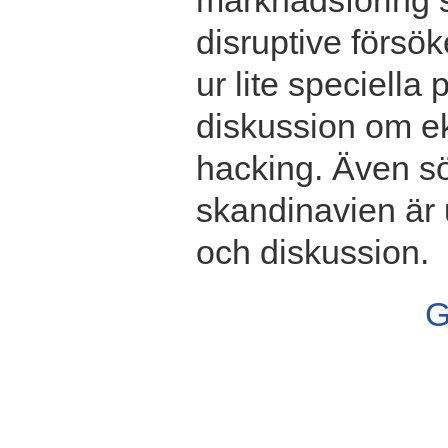
marknadsföring s
disruptive försö
ur lite speciella
diskussion om ek
hacking. Även s
skandinavien är 
och diskussion.
G