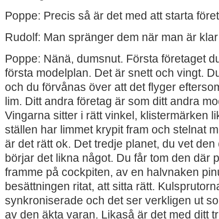
Poppe: Precis så är det med att starta före
Rudolf: Man spränger dem när man är kl
Poppe: Nänä, dumsnut. Första företaget du 
första modelplan. Det är snett och vingt. D
och du förvånas över att det flyger efterso
lim. Ditt andra företag är som ditt andra mo
Vingarna sitter i rätt vinkel, klistermärken l
ställen har limmet krypit fram och stelnat 
är det rätt ok. Det tredje planet, du vet de
börjar det likna något. Du får tom den där py
framme på cockpiten, av en halvnaken pi
besättningen ritat, att sitta rätt. Kulsprutor
synkroniserade och det ser verkligen ut s
av den äkta varan. Likaså är det med ditt t