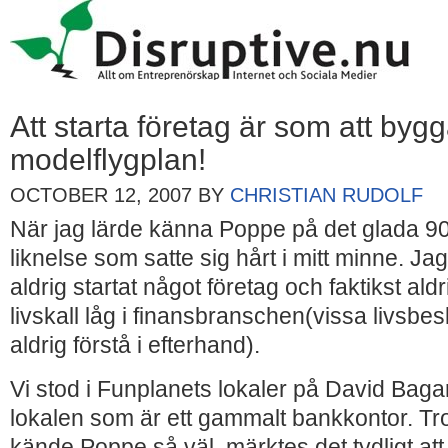
Att starta företag är som att byg
modelflygplan!
OCTOBER 12, 2007
BY
CHRISTIAN RUDOLF
När jag lärde känna Poppe på det glada 90
liknelse som satte sig hårt i mitt minne. Jag 
aldrig startat något företag och faktikst aldr
livskall låg i finansbranschen(vissa livsb
aldrig förstå i efterhand).
Vi stod i Funplanets lokaler på David Bagar
lokalen som är ett gammalt bankkontor. Trot
kände Poppe så väl, märktes det tydligt att