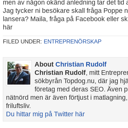
men av någon okänd anledning tar det tid att
Jag tycker ni besökare skall fråga Poppe n
lansera? Maila, fråga på Facebook eller s
här
FILED UNDER:
ENTREPRENÖRSKAP
About
Christian Rudolf
Christian Rudolf
, mitt Entrepr
sökbyrån Topdog.nu, där jag hj
företag med deras SEO. Även pr
nätnörd men är även förtjust i matlagning,
friluftsliv.
Du hittar mig på Twitter här