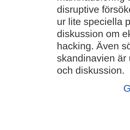
disruptive försö
ur lite speciella
diskussion om ek
hacking. Även s
skandinavien är 
och diskussion.
G