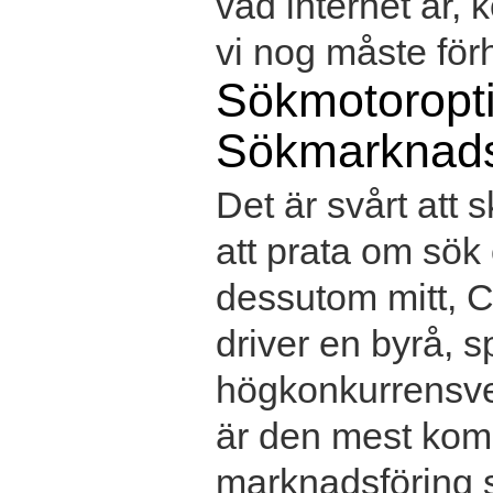
vad internet är,
vi nog måste förhå
Sökmotoropt
Sökmarknads
Det är svårt att 
att prata om sök
dessutom mitt, Ch
driver en byrå, s
högkonkurrensver
är den mest kom
marknadsföring s