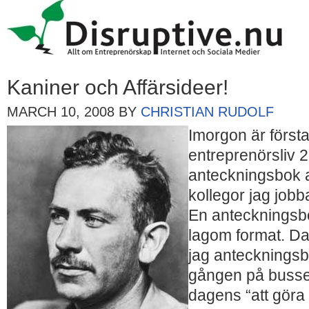
Kaniner och Affärsideer!
MARCH 10, 2008
BY
CHRISTIAN RUDOLF
Imorgon är första
entreprenörsliv 2
anteckningsbok 
kollegor jag jobb
En anteckningsbok
lagom format. Da
jag anteckningsb
gången på bussen
dagens “att göra l