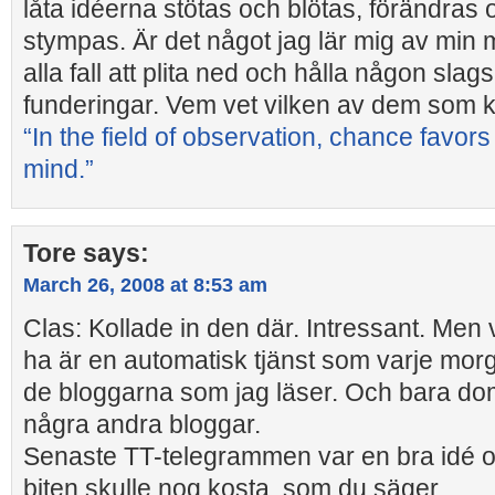
låta idéerna stötas och blötas, förändras
stympas. Är det något jag lär mig av min m
alla fall att plita ned och hålla någon sla
funderingar. Vem vet vilken av dem som k
“In the field of observation, chance favor
mind.”
Tore
says:
March 26, 2008 at 8:53 am
Clas: Kollade in den där. Intressant. Men v
ha är en automatisk tjänst som varje mo
de bloggarna som jag läser. Och bara do
några andra bloggar.
Senaste TT-telegrammen var en bra idé o
biten skulle nog kosta, som du säger.