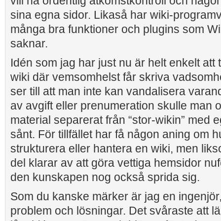
vill ha ordentlig åtkomstkontroll och någ
sina egna sidor. Likaså har wiki-progra
många bra funktioner och plugins som W
saknar.
Idén som jag har just nu är helt enkelt att 
wiki där vemsomhelst får skriva vadsomh
ser till att man inte kan vandalisera vara
av avgift eller prenumeration skulle man o
material separerat från “stor-wikin” med
sånt. För tillfället har få någon aning om 
strukturera eller hantera en wiki, men li
del klarar av att göra vettiga hemsidor n
den kunskapen nog också sprida sig.
Som du kanske märker är jag en ingenjör,
problem och lösningar. Det svåraste att lär