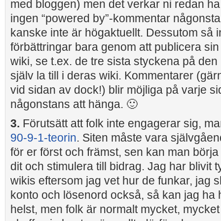
med bloggen) men det verkar ni redan ha 
ingen “powered by”-kommentar någonstan
kanske inte är högaktuellt. Dessutom så in
förbättringar bara genom att publicera sin
wiki, se t.ex. de tre sista styckena på den
själv la till i deras wiki. Kommentarer (gä
vid sidan av dock!) blir möjliga på varje s
någonstans att hänga. 🙂
3.
Förutsätt att folk inte engagerar sig, m
90-9-1-teorin
. Siten måste vara självgåe
för er först och främst, sen kan man börja 
dit och stimulera till bidrag. Jag har blivit typ
wikis eftersom jag vet hur de funkar, jag s
konto och lösenord också, så kan jag h
helst, men folk är normalt mycket, mycket 