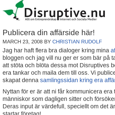
Publicera din affärside här!
MARCH 23, 2008
BY
CHRISTIAN RUDOLF
Jag har haft flera bra dialoger kring mina
a
bloggen och jag vill nu ger er som bär på t
att stöta och blöta dessa mot Disruptives 
era tankar och maila dem till oss. Vi public
skapat denna
samlingssidan kring era affä
Nyttan för er är att ni får kommunicera era
människor som dagligen sitter och försöke
Deras input är värdefull, speciellt om det ä
startar företag!