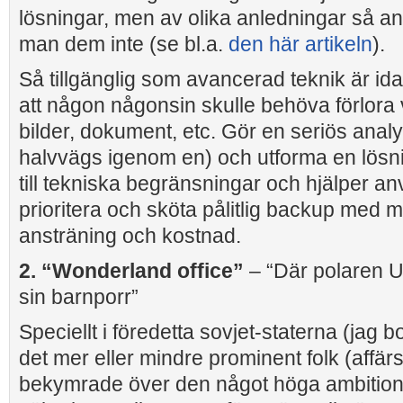
lösningar, men av olika anledningar så 
man dem inte (se bl.a.
den här artikeln
).
Så tillgänglig som avancerad teknik är idag 
att någon någonsin skulle behöva förlora v
bilder, dokument, etc. Gör en seriös anal
halvvägs igenom en) och utforma en lösn
till tekniska begränsningar och hjälper a
prioritera och sköta pålitlig backup med m
ansträning och kostnad.
2. “Wonderland office”
– “Där polaren
sin barnporr”
Speciellt i föredetta sovjet-staterna (jag b
det mer eller mindre prominent folk (affä
bekymrade över den något höga ambitions