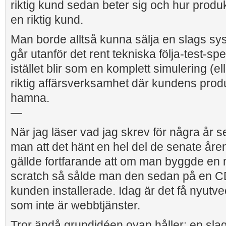
riktig kund sedan beter sig och hur produ
en riktig kund.
Man borde alltså kunna sälja en slags sy
går utanför det rent tekniska följa-test-s
istället blir som en komplett simulering (ell
riktig affärsverksamhet där kundens produk
hamna.
—
När jag läser vad jag skrev för några år s
man att det hänt en hel del de senate åre
gällde fortfarande att om man byggde en 
scratch så sålde man den sedan på en 
kunden installerade. Idag är det få nyutv
som inte är webbtjänster.
Tror ändå grundidéen ovan håller: en slag