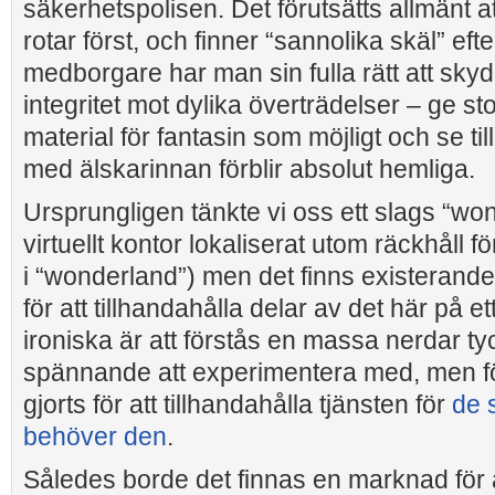
säkerhetspolisen. Det förutsätts allmänt a
rotar först, och finner “sannolika skäl” eft
medborgare har man sin fulla rätt att sky
integritet mot dylika överträdelser – ge sto
material för fantasin som möjligt och se til
med älskarinnan förblir absolut hemliga.
Ursprungligen tänkte vi oss ett slags “wond
virtuellt kontor lokaliserat utom räckhåll f
i “wonderland”) men det finns existeran
för att tillhandahålla delar av det här på et
ironiska är att förstås en massa nerdar ty
spännande att experimentera med, men för
gjorts för att tillhandahålla tjänsten för
de 
behöver den
.
Således borde det finnas en marknad för a