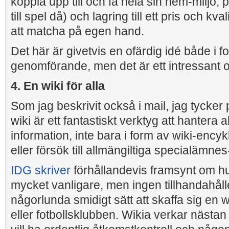
koppla upp till och få hela sin hem-miljö,
till spel då) och lagring till ett pris och kv
att matcha på egen hand.
Det här är givetvis en ofärdig idé både i 
genomförande, men det är ett intressant o
4. En wiki för alla
Som jag beskrivit också i mail, jag tycker 
wiki är ett fantastiskt verktyg att hantera a
information, inte bara i form av wiki-ency
eller försök till allmängiltiga specialämne
IDG skriver
förhållandevis framsynt om hu
mycket vanligare, men ingen tillhandahålle
någorlunda smidigt sätt att skaffa sig en 
eller fotbollsklubben. Wikia verkar nästan h