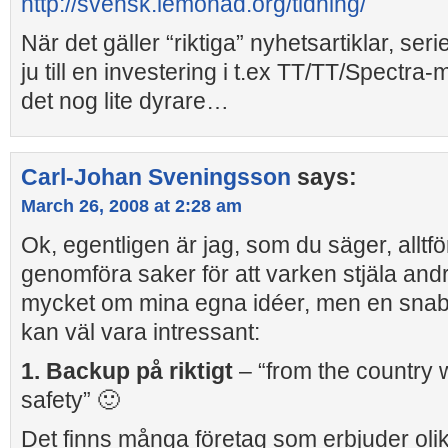
http://svensk.lemonad.org/tidning/
När det gäller “riktiga” nyhetsartiklar, ser
ju till en investering i t.ex TT/TT/Spectra-m
det nog lite dyrare…
Carl-Johan Sveningsson
says:
March 26, 2008 at 2:28 am
Ok, egentligen är jag, som du säger, alltf
genomföra saker för att varken stjäla andr
mycket om mina egna idéer, men en sna
kan väl vara intressant:
1. Backup på riktigt
– “from the country 
safety” 🙂
Det finns många företag som erbjuder oli