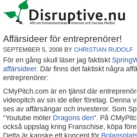
Affärsideer för entreprenörer!
SEPTEMBER 5, 2008
BY
CHRISTIAN RUDOLF
För en gång skull läser jag faktiskt
SpringW
affärsideer
. Där finns det faktiskt några aff
entreprenörer:
CMyPitch.com är en tjänst där entreprenör
videopitch av sin ide eller företag. Denna 
ses av affärsängar och investeror. Som S
“Youtube möter
Dragons den
“. På CMyPitc
också uppslag kring Franschise, köpa för
Detta är kanske ett koncept för
Bolagsplat