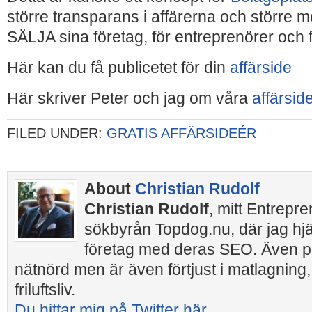
större transparans i affärerna och större mö
SÄLJA sina företag, för entreprenörer och 
Här kan du få publicetet för din
affärside
Här skriver Peter och jag om våra
affärsid
FILED UNDER:
GRATIS AFFÄRSIDEÉR
About
Christian Rudolf
Christian Rudolf
, mitt Entrepr
sökbyrån Topdog.nu, där jag hj
företag med deras SEO. Även pr
nätnörd men är även förtjust i matlagning,
friluftsliv.
Du hittar mig på Twitter här