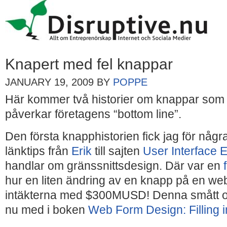
Knapert med fel knappar
JANUARY 19, 2009
BY
POPPE
Här kommer två historier om knappar som p
påverkar företagens “bottom line”.
Den första knapphistorien fick jag för någ
länktips från
Erik
till sajten
User Interface 
handlar om gränssnittsdesign. Där var en
hur en liten ändring av en knapp på en w
intäkterna med $300MUSD! Denna smått otro
nu med i boken
Web Form Design: Filling i