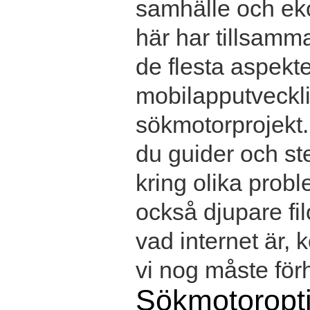
samhälle och ek
här har tillsamma
de flesta aspekter
mobilapputvecklin
sökmotorprojekt.
du guider och ste
kring olika prob
också djupare fil
vad internet är,
vi nog måste förhå
Sökmotoropt