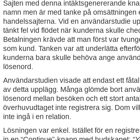
Sajten med denna intäktsgenererande kna
namn men är med tanke på omsättningen e
handelssajterna. Vid en användarstudie u
tänkt fel vid flödet när kunderna skulle che
Betalningen krävde att man först var tvunge
som kund. Tanken var att underlätta efterf
kunderna bara skulle behöva ange använ
lösenord.
Användarstudien visade att endast ett fåtal
av detta upplägg. Många glömde bort an
lösenord mellan besöken och ett stort antal
överhuvudtaget inte registrera sig. Dom vi
inte ingå i en relation.
Lösningen var enkel. Istället för en regist
in en “Continue”-knapp med budskapet:
“Y