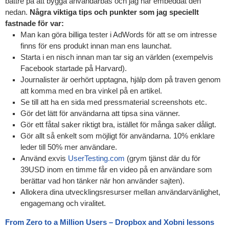
bättre på att bygga användarbas och jag har embeddat den
nedan.
Några viktiga tips och punkter som jag speciellt
fastnade för var:
Man kan göra billiga tester i AdWords för att se om intresse
finns för ens produkt innan man ens launchat.
Starta i en nisch innan man tar sig an världen (exempelvis
Facebook startade på Harvard).
Journalister är oerhört upptagna, hjälp dom på traven genom
att komma med en bra vinkel på en artikel.
Se till att ha en sida med pressmaterial screenshots etc.
Gör det lätt för användarna att tipsa sina vänner.
Gör ett fåtal saker riktigt bra, istället för många saker dåligt.
Gör allt så enkelt som möjligt för användarna. 10% enklare
leder till 50% mer användare.
Använd exvis
UserTesting.com
(grym tjänst där du för
39USD inom en timme får en video på en användare som
berättar vad hon tänker när hon använder sajten).
Allokera dina utvecklingsresurser mellan användarvänlighet,
engagemang och viralitet.
From Zero to a Million Users – Dropbox and Xobni lessons