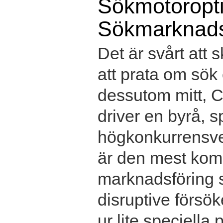
Sökmotoropt
Sökmarknads
Det är svårt att 
att prata om sök
dessutom mitt, Ch
driver en byrå, s
högkonkurrensver
är den mest kom
marknadsföring s
disruptive försö
ur lite speciella