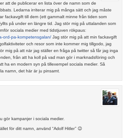
er att de publicerar en lista över de namn som de
ats. Ledarna irriterar mig på många sätt och jag måste
lar fackavgift till dem (ett gammalt minne från tiden som
 fyllts på under en längre tid. Jag stör mig på uttalanden som
mför sociala medier med tidstjuven rökpaus:
ka-ord-pa-kompetensgalan/
Jag stör mig på att min fackavgift
, golfaktiviteter och resor som inte kommer mig tillgodo, jag
ör mig på att när jag ställer en fråga på twitter så får jag inga
nden, från att ha koll på vad man gör i marknadsföring och
 att ha en modern syn på tillexempel sociala medier. Så
alla namn, det här är ju pinsamt.
 nu gör kampanjer i sociala medier.
llet för ditt namn, använd “Adolf Hitler” 😉