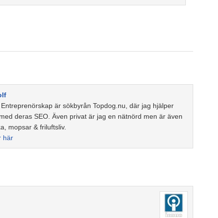
lf
t Entreprenörskap är sökbyrån Topdog.nu, där jag hjälper
 med deras SEO. Även privat är jag en nätnörd men är även
ka, mopsar & friluftsliv.
r här