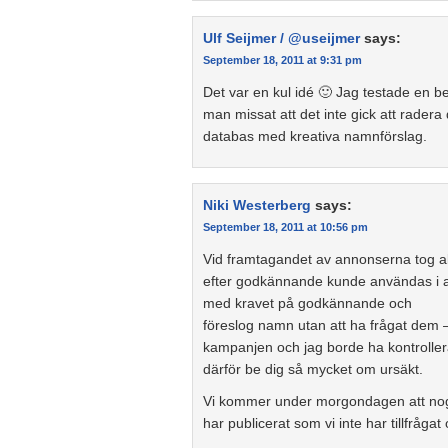
Ulf Seijmer / @useijmer
says:
September 18, 2011 at 9:31 pm
Det var en kul idé 🙂 Jag testade en b
man missat att det inte gick att rader
databas med kreativa namnförslag.
Niki Westerberg
says:
September 18, 2011 at 10:56 pm
Vid framtagandet av annonserna tog a
efter godkännande kunde användas i an
med kravet på godkännande och
föreslog namn utan att ha frågat dem – d
kampanjen och jag borde ha kontrollera
därför be dig så mycket om ursäkt.
Vi kommer under morgondagen att noggr
har publicerat som vi inte har tillfråg