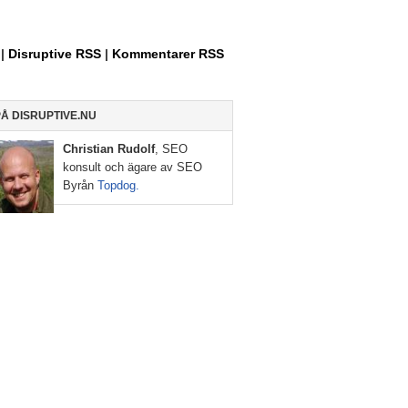
Allt
om
Entreprenörskap,
|
Disruptive RSS
|
Kommentarer RSS
Internet
och
Sociala
PÅ DISRUPTIVE.NU
Medier
Christian Rudolf
, SEO
konsult och ägare av SEO
Byrån
Topdog.