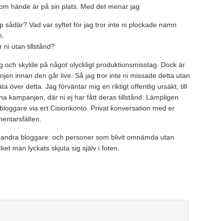
som hände är på sin plats. Med det menar jag
sådär? Vad var syftet för jag tror inte ni plockade namn
n.
ni utan tillstånd?
dag och skylde på något olyckligt produktionsmisstag. Dock är
njen innan den går live. Så jag tror inte ni missade detta utan
a över detta. Jag förväntar mig en riktigt offentlig ursäkt, till
a kampanjen, där ni ej har fått deras tillstånd. Lämpligen
a bloggare via ert Cisionkonto. Privat konversation med er
entarsfälten.
 andra bloggare och personer som blivit omnämda utan
ket man lyckats skjuta sig själv i foten.