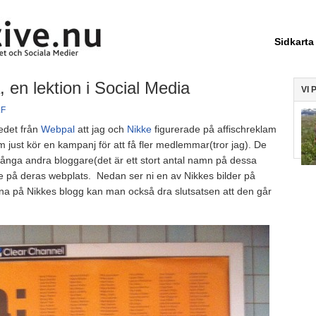
Sidkarta
 en lektion i Social Media
VI 
LF
kedet från
Webpal
att jag och
Nikke
figurerade på affischreklam
 just kör en kampanj för att få fler medlemmar(tror jag). De
många andra bloggare(det är ett stort antal namn på dessa
se på deras webplats. Nedan ser ni en av Nikkes bilder på
a på Nikkes blogg kan man också dra slutsatsen att den går