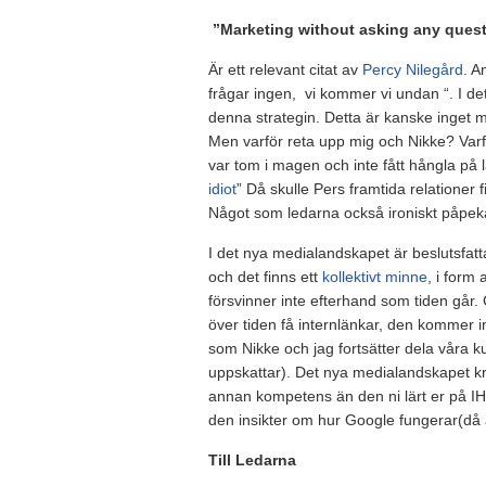
”Marketing without asking any quest
Är ett relevant citat av
Percy Nilegård
. A
frågar ingen, vi kommer vi undan “. I de
denna strategin. Detta är kanske inget ma
Men varför reta upp mig och Nikke? Varfö
var tom i magen och inte fått hångla på 
idiot
” Då skulle Pers framtida relatione
Något som ledarna också ironiskt påpe
I det nya medialandskapet är beslutsfatta
och det finns ett
kollektivt minne
, i form
försvinner inte efterhand som tiden gå
över tiden få internlänkar, den kommer i
som Nikke och jag fortsätter dela våra 
uppskattar). Det nya medialandskapet kräv
annan kompetens än den ni lärt er på I
den insikter om hur Google fungerar(då 
Till Ledarna