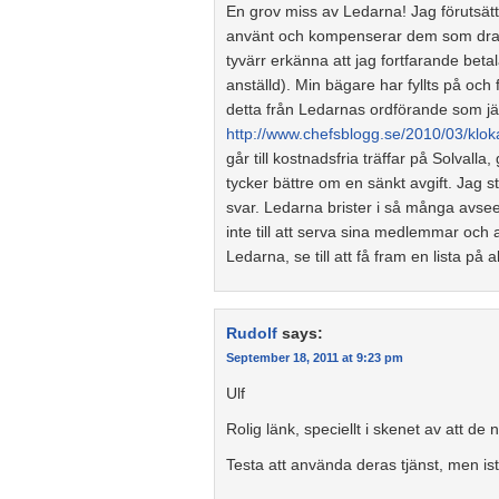
En grov miss av Ledarna! Jag förutsätt
använt och kompenserar dem som drabb
tyvärr erkänna att jag fortfarande beta
anställd). Min bägare har fyllts på och
detta från Ledarnas ordförande som jä
http://www.chefsblogg.se/2010/03/klo
går till kostnadsfria träffar på Solvalla
tycker bättre om en sänkt avgift. Jag st
svar. Ledarna brister i så många avsee
inte till att serva sina medlemmar och
Ledarna, se till att få fram en lista på 
Rudolf
says:
September 18, 2011 at 9:23 pm
Ulf
Rolig länk, speciellt i skenet av att de
Testa att använda deras tjänst, men istä