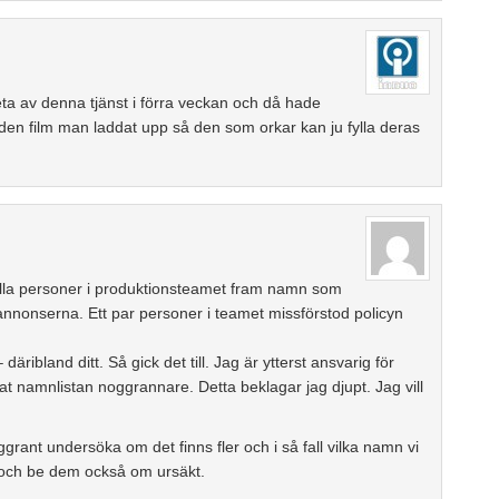
eta av denna tjänst i förra veckan och då hade
a den film man laddat upp så den som orkar kan ju fylla deras
lla personer i produktionsteamet fram namn som
nonserna. Ett par personer i teamet missförstod policyn
äribland ditt. Så gick det till. Jag är ytterst ansvarig för
t namnlistan noggrannare. Detta beklagar jag djupt. Jag vill
ant undersöka om det finns fler och i så fall vilka namn vi
at och be dem också om ursäkt.