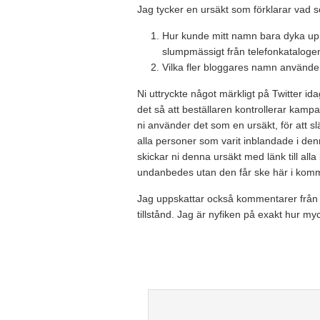
Jag tycker en ursäkt som förklarar vad 
Hur kunde mitt namn bara dyka upp 
slumpmässigt från telefonkataloge
Vilka fler bloggares namn använder 
Ni uttryckte något märkligt på Twitter i
det så att beställaren kontrollerar kampa
ni använder det som en ursäkt, för att slät
alla personer som varit inblandade i denn
skickar ni denna ursäkt med länk till all
undanbedes utan den får ske här i komm
Jag uppskattar också kommentarer från
tillstånd. Jag är nyfiken på exakt hur myc