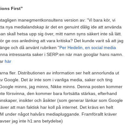
ions First”
ntagligen manegmentkonsultens version av: “Vi bara kör, vi
tta nya medialandskap är det en genuint dålig ide att använda
n skall hetsa upp sig över, mitt namn syns säkert inte så lätt.
r ge oss anledning att vara kritiska? Det kunde varit så att jag
länge och då använt rubriken “
Per Hedelin, en social media
r finna intressanta saker i SERP:en när man googlar hans namn.
kar
här
rna fler. Distributionen av information ser helt annorlunda ut
 av Google. Det är inte som i vanliga media, saker och ting
r. Google minns, jag minns, Nikke minns. Denna posten kommer
nte försvinna, den kommer bara fortsätta stärkas, efterhand
kunskaper, insikter och åsikter (som generar länkar som Google
er att man faktisk har koll på internet. Det krävs en helt
HM under något halvårs mediapluggande. Framförallt kräver
avser jag inte h1:ans betydelse)