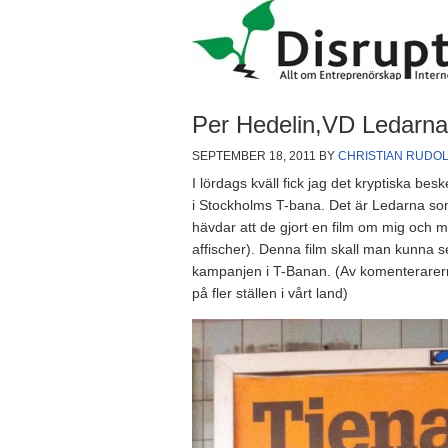
Per Hedelin,VD Ledarna,
SEPTEMBER 18, 2011
BY
CHRISTIAN RUDO
I lördags kväll fick jag det kryptiska bes
i Stockholms T-bana. Det är Ledarna som
hävdar att de gjort en film om mig och 
affischer). Denna film skall man kunna 
kampanjen i T-Banan. (Av komenterarern
på fler ställen i vårt land)