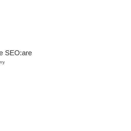
te SEO:are
rry