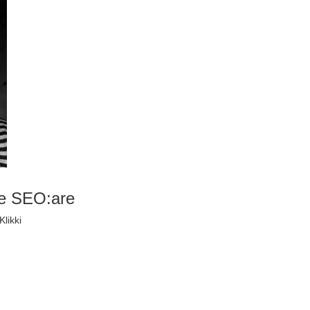
te SEO:are
likki