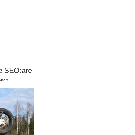
te SEO:are
mando