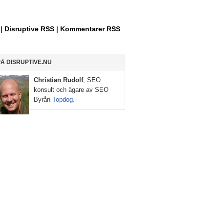
Allt
om
Entreprenörskap,
|
Disruptive RSS
|
Kommentarer RSS
Internet
och
Sociala
PÅ DISRUPTIVE.NU
Medier
Christian Rudolf
, SEO
konsult och ägare av SEO
Byrån
Topdog.