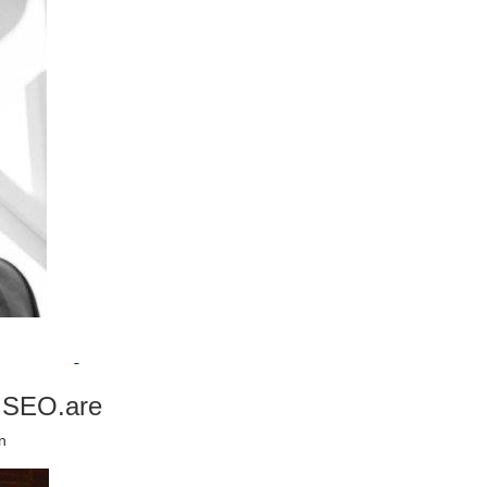
e SEO.are
n