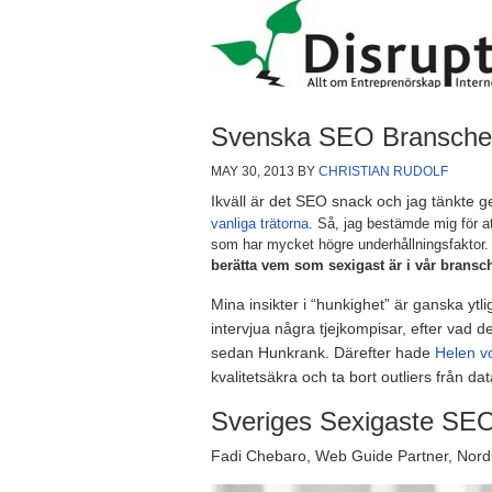
Svenska SEO Branschen
MAY 30, 2013
BY
CHRISTIAN RUDOLF
Ikväll är det SEO snack och jag tänkte
vanliga trätorna
. Så, jag bestämde mig för a
som har mycket högre underhållningsfaktor.
berätta vem som sexigast är i vår bransc
Mina insikter i “hunkighet” är ganska ytl
intervjua några tjejkompisar, efter vad 
sedan Hunkrank. Därefter hade
Helen v
kvalitetsäkra och ta bort outliers från da
Sveriges Sexigaste SE
Fadi Chebaro, Web Guide Partner, Nordi