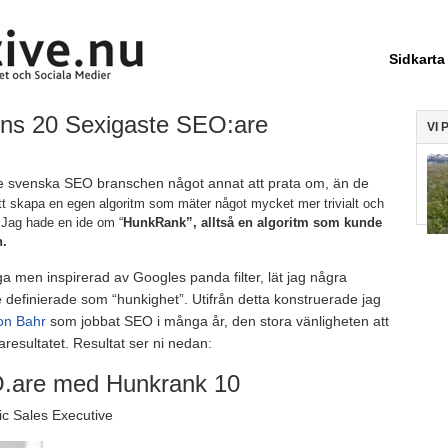
Sidkarta
s 20 Sexigaste SEO:are
VI 
 ge svenska SEO branschen något annat att prata om, än de
tt skapa en egen algoritm som mäter något mycket mer trivialt och
 Jag hade en ide om “
HunkRank”, alltså en algoritm som kunde
h.
iga men inspirerad av Googles panda filter, lät jag några
de definierade som “hunkighet”. Utifrån detta konstruerade jag
on Bahr
som jobbat SEO i många år, den stora vänligheten att
taresultatet. Resultat ser ni nedan:
O.are med Hunkrank 10
c Sales Executive