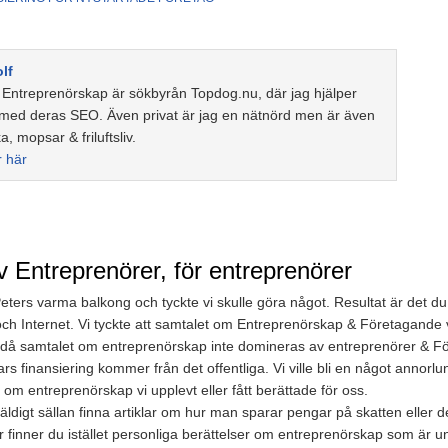
lf
t Entreprenörskap är sökbyrån Topdog.nu, där jag hjälper
 med deras SEO. Även privat är jag en nätnörd men är även
ka, mopsar & friluftsliv.
r här
v Entreprenörer, för entreprenörer
ers varma balkong och tyckte vi skulle göra något. Resultat är det du 
h Internet. Vi tyckte att samtalet om Entreprenörskap & Företagande v
igt då samtalet om entreprenörskap inte domineras av entreprenörer & F
vars finansiering kommer från det offentliga. Vi ville bli en något annor
 om entreprenörskap vi upplevt eller fått berättade för oss.
digt sällan finna artiklar om hur man sparar pengar på skatten eller d
är finner du istället personliga berättelser om entreprenörskap som är 