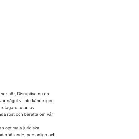
ser här, Disruptive.nu en
ar något vi inte kände igen
öretagare, utan av
lunda röst och berätta om vår
en optimala juridiska
underhållande, personliga och