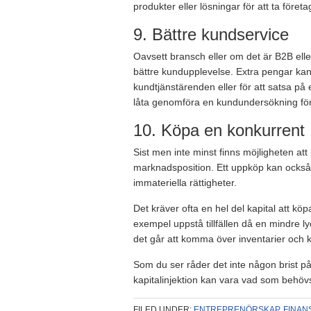
produkter eller lösningar för att ta företa
9. Bättre kundservice
Oavsett bransch eller om det är B2B ell
bättre kundupplevelse. Extra pengar kan 
kundtjänstärenden eller för att satsa på
låta genomföra en kundundersökning för 
10. Köpa en konkurrent
Sist men inte minst finns möjligheten at
marknadsposition. Ett uppköp kan också ge
immateriella rättigheter.
Det kräver ofta en hel del kapital att köp
exempel uppstå tillfällen då en mindre l
det går att komma över inventarier och ku
Som du ser råder det inte någon brist på a
kapitalinjektion kan vara vad som behövs f
FILED UNDER:
ENTREPRENÖRSKAP
,
FINAN