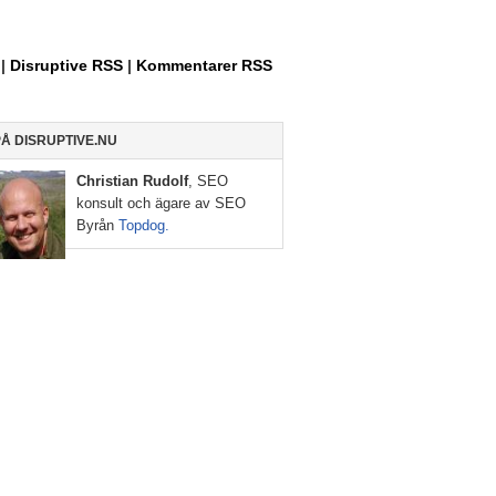
Allt
om
Entreprenörskap,
|
Disruptive RSS
|
Kommentarer RSS
Internet
och
Sociala
PÅ DISRUPTIVE.NU
Medier
Christian Rudolf
, SEO
konsult och ägare av SEO
Byrån
Topdog.