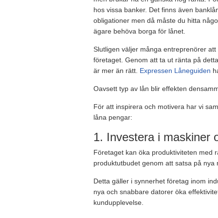
hos vissa banker. Det finns även banklån 
obligationer men då måste du hitta någon
ägare behöva borga för lånet.
Slutligen väljer många entreprenörer att t
företaget. Genom att ta ut ränta på detta 
är mer än rätt.
Expressen Låneguiden
ha
Oavsett typ av lån blir effekten densamm
För att inspirera och motivera har vi samm
låna pengar:
1. Investera i maskiner 
Företaget kan öka produktiviteten med rä
produktutbudet genom att satsa på nya 
Detta gäller i synnerhet företag inom ind
nya och snabbare datorer öka effektivitete
kundupplevelse.