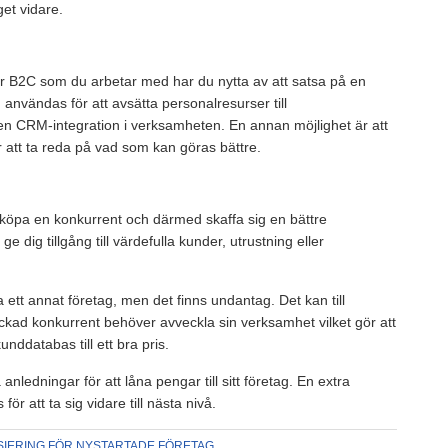
get vidare.
er B2C som du arbetar med har du nytta av att satsa på en
användas för att avsätta personalresurser till
 en CRM-integration i verksamheten. En annan möjlighet är att
att ta reda på vad som kan göras bättre.
t köpa en konkurrent och därmed skaffa sig en bättre
 dig tillgång till värdefulla kunder, utrustning eller
a ett annat företag, men det finns undantag. Det kan till
yckad konkurrent behöver avveckla sin verksamhet vilket gör att
nddatabas till ett bra pris.
nledningar för att låna pengar till sitt företag. En extra
ör att ta sig vidare till nästa nivå.
SIERING FÖR NYSTARTADE FÖRETAG