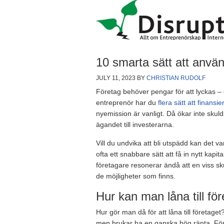
10 smarta sätt att använd
JULY 11, 2023
BY
CHRISTIAN RUDOLF
Företag behöver pengar för att lyckas – e
entreprenör har du
flera sätt att finans
nyemission är vanligt. Då ökar inte skuld
ägandet till investerarna.
Vill du undvika att bli utspädd kan det va
ofta ett snabbare sätt att få in nytt kapi
företagare resonerar ändå att en viss sk
de möjligheter som finns.
Hur kan man låna till fö
Hur gör man då för att låna till företage
men brukar ha en ganska hög ränta. För n