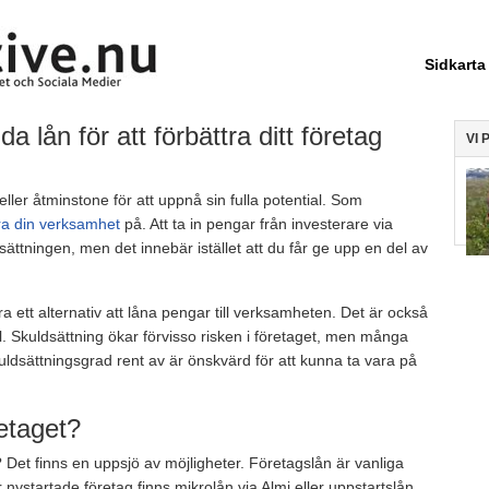
Sidkarta
a lån för att förbättra ditt företag
VI 
ller åtminstone för att uppnå sin fulla potential. Som
iera din verksamhet
på. Att ta in pengar från investerare via
sättningen, men det innebär istället att du får ge upp en del av
ra ett alternativ att låna pengar till verksamheten. Det är också
tal. Skuldsättning ökar förvisso risken i företaget, men många
uldsättningsgrad rent av är önskvärd för att kunna ta vara på
retaget?
t? Det finns en uppsjö av möjligheter. Företagslån är vanliga
ystartade företag finns mikrolån via Almi eller uppstartslån