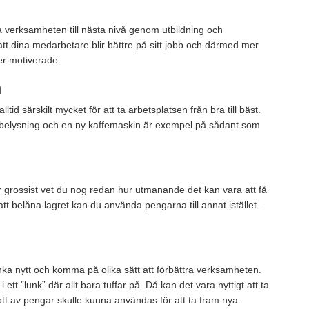
a verksamheten till nästa nivå genom utbildning och
tt dina medarbetare blir bättre på sitt jobb och därmed mer
er motiverade.
n
alltid särskilt mycket för att ta arbetsplatsen från bra till bäst.
belysning och en ny kaffemaskin är exempel på sådant som
r grossist vet du nog redan hur utmanande det kan vara att få
att belåna lagret kan du använda pengarna till annat istället –
nka nytt och komma på olika sätt att förbättra verksamheten.
i ett ”lunk” där allt bara tuffar på. Då kan det vara nyttigt att ta
skott av pengar skulle kunna användas för att ta fram nya