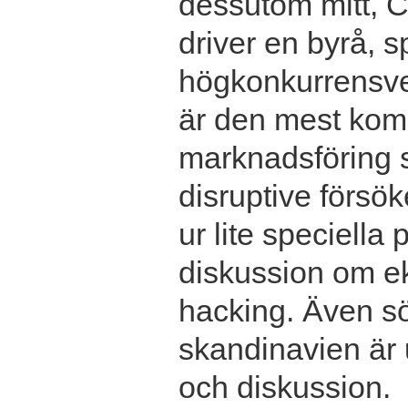
dessutom mitt, Ch
driver en byrå, s
högkonkurrensver
är den mest kom
marknadsföring s
disruptive försö
ur lite speciella
diskussion om ek
hacking. Även s
skandinavien är 
och diskussion.