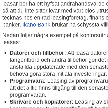
leasar bör ha ett hyfsat andrahandsvärde e
så att du inte sitter kvar med värdelös utru
tecknas hos en rad leasingföretag, finansie
banker.
Ikano Bank
brukar ha schyssta vill
Nedan följer några exempel på kontorsutr
leasas:
Datorer och tillbehör:
Att leasa datore
tangentbord och andra tillbehör gör det m
anställda uppdaterade med den senaste 
behöva göra stora initiala investeringar.
Programvara:
Leasing av programvarul
att det alltid finns tillgång till den senas
programvaran.
Skrivare och kopiatorer:
Leasing av s