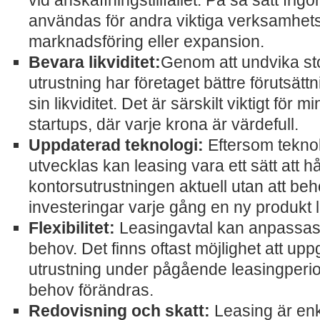
vid anskaffningstillfället. På så sätt frig
användas för andra viktiga verksamhe
marknadsföring eller expansion.
Bevara likviditet:
Genom att undvika sto
utrustning har företaget bättre förutsättn
sin likviditet. Det är särskilt viktigt för 
startups, där varje krona är värdefull.
Uppdaterad teknologi:
Eftersom teknol
utvecklas kan leasing vara ett sätt att h
kontorsutrustningen aktuell utan att be
investeringar varje gång en ny produkt 
Flexibilitet:
Leasingavtal kan anpassas 
behov. Det finns oftast möjlighet att uppg
utrustning under pågående leasingperi
behov förändras.
Redovisning och skatt:
Leasing är enk