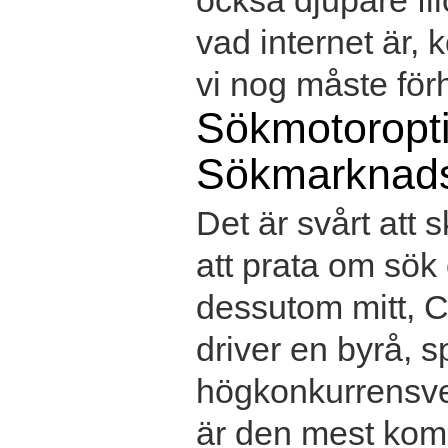
också djupare fil
vad internet är,
vi nog måste förhå
Sökmotoropt
Sökmarknads
Det är svårt att 
att prata om sök
dessutom mitt, Ch
driver en byrå, s
högkonkurrensver
är den mest kom