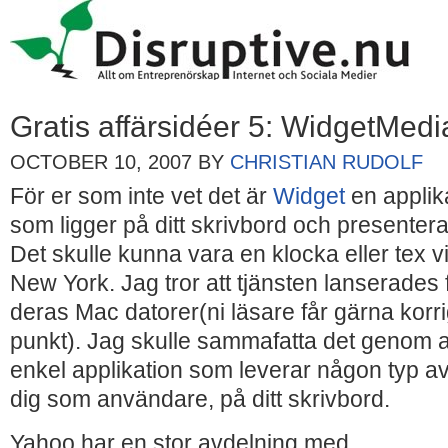
Gratis affärsidéer 5: WidgetMedi
OCTOBER 10, 2007
BY
CHRISTIAN RUDOLF
För er som inte vet det är
Widget
en appli
som ligger på ditt skrivbord och presenterar
Det skulle kunna vara en klocka eller tex vi
New York. Jag tror att tjänsten lanserades f
deras Mac datorer(ni läsare får gärna kor
punkt). Jag skulle sammafatta det genom at
enkel applikation som leverar någon typ av n
dig som användare, på ditt skrivbord.
Yahoo har en stor avdelning med