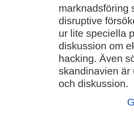
marknadsföring s
disruptive försö
ur lite speciella
diskussion om ek
hacking. Även s
skandinavien är 
och diskussion.
G