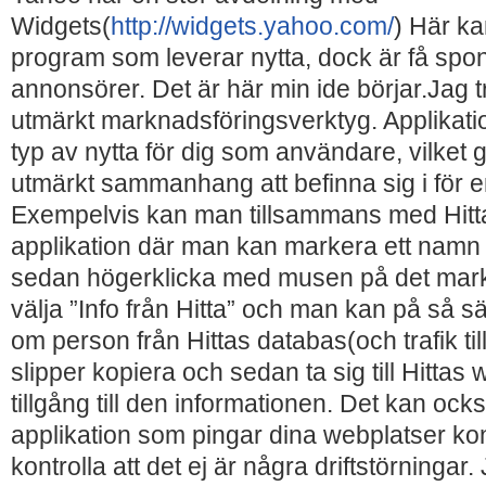
Widgets(
http://widgets.yahoo.com/
) Här ka
program som leverar nytta, dock är få spo
annonsörer. Det är här min ide börjar.Jag tr
utmärkt marknadsföringsverktyg. Applikat
typ av nytta för dig som användare, vilket g
utmärkt sammanhang att befinna sig i för 
Exempelvis kan man tillsammans med Hitt
applikation där man kan markera ett namn
sedan högerklicka med musen på det mar
välja ”Info från Hitta” och man kan på så s
om person från Hittas databas(och trafik til
slipper kopiera och sedan ta sig till Hittas w
tillgång till den informationen. Det kan ocks
applikation som pingar dina webplatser konti
kontrolla att det ej är några driftstörningar. 