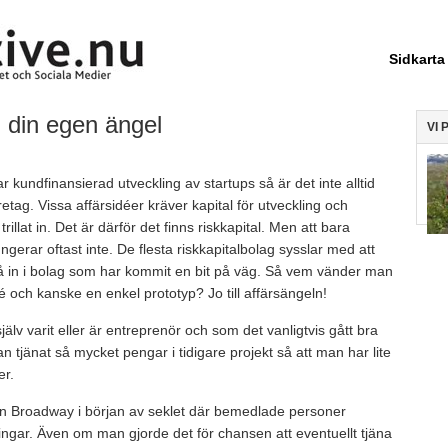
Sidkarta
n din egen ängel
VI 
r kundfinansierad utveckling av startups så är det inte alltid
retag. Vissa affärsidéer kräver kapital för utveckling och
llat in. Det är därför det finns riskkapital. Men att bara
ngerar oftast inte. De flesta riskkapitalbolag sysslar med att
å in i bolag som har kommit en bit på väg. Så vem vänder man
dé och kanske en enkel prototyp? Jo till affärsängeln!
älv varit eller är entreprenör och som det vanligtvis gått bra
 tjänat så mycket pengar i tidigare projekt så att man har lite
er.
n Broadway i början av seklet där bemedlade personer
ingar. Även om man gjorde det för chansen att eventuellt tjäna