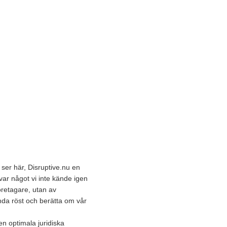
ser här, Disruptive.nu en
ar något vi inte kände igen
öretagare, utan av
lunda röst och berätta om vår
en optimala juridiska