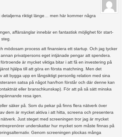
 i detaljerna riktigt länge… men här kommer några
en, affärsänglar innebär en fantastisk möjlighet för start-
 steg.
ch mödosam process att finansiera ett startup. Och jag tycker
n annan privatpersons eget intjänade pengar att spendera.
örtroende är mycket viktiga bitar i att få en investering på
jänst hjälpa till att göra en första matchning. Men det
att bygga upp en långsiktigt personlig relation med sina
 investeraren satsa på något han/hon förstår och där denne kan
taktnät eller branschkunskap). För att på så sätt minska
n spännande resa igen.
heller säker på. Som du pekar på finns flera nätverk över
 av dem är mycket aktiva i att hitta, screena och presentera
 nätverk. Just steget med screeningen tror jag är mycket
entreprenörer underskattar hur mycket som måste finnas på
vesteringsalternativ. Genom screeningen plockas många