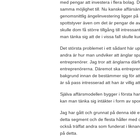
med pengar att investera i flera bolag. 
samma möjlighet till. Nu kanske affärsän
genomsnittlig ängelinvestering ligger på
spottstyver även om det är pengar de avs
skulle dom få större tillgång till intress
man tänka sig att de i vissa fall skulle 
Det största problemet i ett sådant här 
andra är hur man undviker att änglar s
entreprenörer. Jag tror att änglarna dä
entreprenörerna. Däremot ska entrepren
bakgrund innan de bestämmer sig för att
är så pass intresserad att han är villig 
Själva affärsmodellen bygger i första h
kan man tänka sig intäkter i form av sp
Jag har gått och grunnat på denna idé et
detta segment och de flesta håller med o
också träffat andra som funderat i likna
på detta.