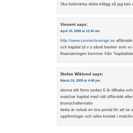
Ska bokmärka detta inlägg så jag kan
Vincent
says:
April 16, 2008 at 12:45 am
http://www.connectsverige.se
affärsidé
och kapital (d v s såväl banker som vc
finansieringen kommer från “kapitalister
Stefan Wiklund
says:
March 24, 2009 at 4:48 pm
denna idé finns sedan 6 år tillbaka oc
matchar kapital med rätt affärsidé ell
branschalternativ.
detta är också en bra portal för att s
uppfinningar och söka kontak i matchni