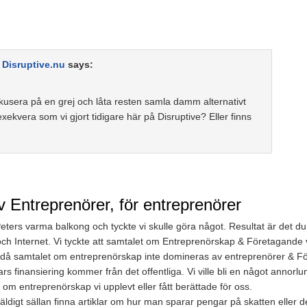
- Disruptive.nu
says:
 fokusera på en grej och låta resten samla damm alternativt
xekvera som vi gjort tidigare här på Disruptive? Eller finns
v Entreprenörer, för entreprenörer
ers varma balkong och tyckte vi skulle göra något. Resultat är det du 
h Internet. Vi tyckte att samtalet om Entreprenörskap & Företagande v
igt då samtalet om entreprenörskap inte domineras av entreprenörer & F
vars finansiering kommer från det offentliga. Vi ville bli en något annor
 om entreprenörskap vi upplevt eller fått berättade för oss.
digt sällan finna artiklar om hur man sparar pengar på skatten eller d