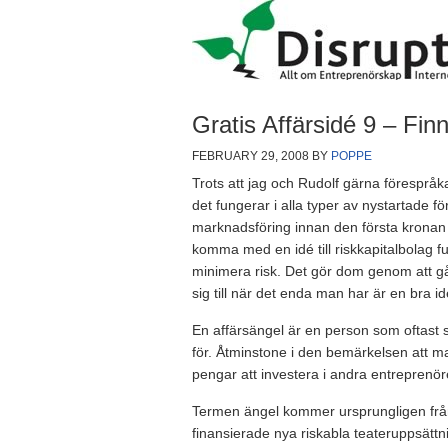
Gratis Affärsidé 9 – Fin
FEBRUARY 29, 2008
BY
POPPE
Trots att jag och Rudolf gärna förespråka
det fungerar i alla typer av nystartade fö
marknadsföring innan den första kronan tri
komma med en idé till riskkapitalbolag fu
minimera risk. Det gör dom genom att g
sig till när det enda man har är en bra i
En affärsängel är en person som oftast sj
för. Åtminstone i den bemärkelsen att man
pengar att investera i andra entreprenör
Termen ängel kommer ursprungligen frå
finansierade nya riskabla teateruppsättn