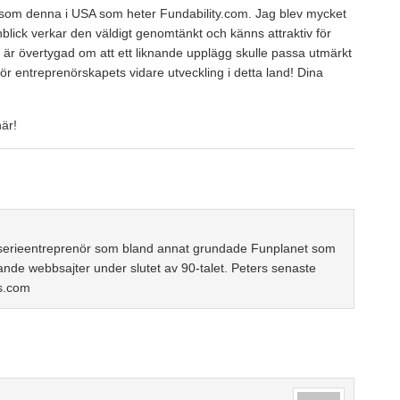
t som denna i USA som heter Fundability.com. Jag blev mycket
nblick verkar den väldigt genomtänkt och känns attraktiv för
 är övertygad om att ett liknande upplägg skulle passa utmärkt
för entreprenörskapets vidare utveckling i detta land! Dina
är!
serieentreprenör som bland annat grundade Funplanet som
ande webbsajter under slutet av 90-talet. Peters senaste
s.com