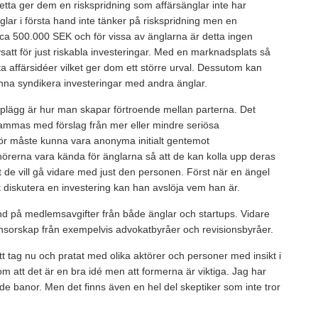
Detta ger dem en riskspridning som affärsänglar inte har
glar i första hand inte tänker på riskspridning men en
 ca 500.000 SEK och för vissa av änglarna är detta ingen
att för just riskabla investeringar. Med en marknadsplats så
anta affärsidéer vilket ger dom ett större urval. Dessutom kan
kunna syndikera investeringar med andra änglar.
upplägg är hur man skapar förtroende mellan parterna. Det
pammas med förslag från mer eller mindre seriösa
rför måste kunna vara anonyma initialt gentemot
örerna vara kända för änglarna så att de kan kolla upp deras
 de vill gå vidare med just den personen. Först när en ängel
att diskutera en investering kan han avslöja vem han är.
and på medlemsavgifter från både änglar och startups. Vidare
onsorskap från exempelvis advokatbyråer och revisionsbyråer.
t tag nu och pratat med olika aktörer och personer med insikt i
m att det är en bra idé men att formerna är viktiga. Jag har
nde banor. Men det finns även en hel del skeptiker som inte tror