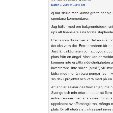
March 1, 2008 at 12:48 am
oj här skulle man kunna grotta ner sig
spontana kommentarer.
Jag håller med om bakgrundsbeskrivning
ups att finansiera sina första staplande
Precis som du skriver är det en svår o
det ska vara det. Entreprenören får e
Just långsiktigheten och att bygga upp f
plats från en ängel. Visst kan en webbt
kommer inte ersätta nödvändigheten av 
investerare. Inte sällan (alltid?) vill
bidra med mer än bara pengar (som kon
sin risk i projektet och vara med på e
Att änglar saknar dealflow är jag inte 
Sverige och min erfarenhet är att flera
entreprenörer med affärsidéer för sina
uppskattat av affärsänglarna, många 
plats för att utgöra ett intressant in