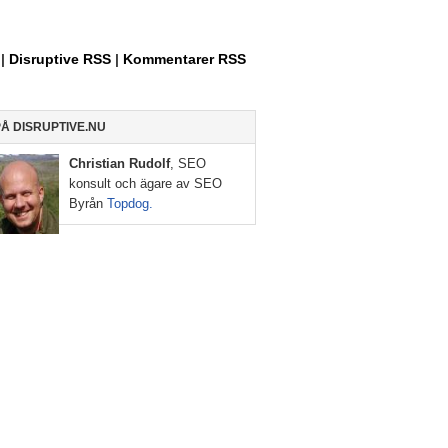
Allt
om
Entreprenörskap,
|
Disruptive RSS
|
Kommentarer RSS
Internet
och
Sociala
PÅ DISRUPTIVE.NU
Medier
Christian Rudolf
, SEO
konsult och ägare av SEO
Byrån
Topdog.