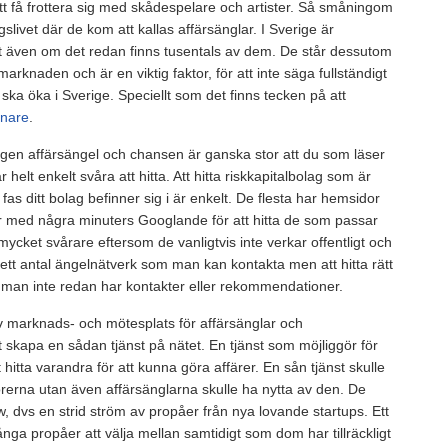
att få frottera sig med skådespelare och artister. Så småningom
slivet där de kom att kallas affärsänglar. I Sverige är
tt även om det redan finns tusentals av dem. De står dessutom
arknaden och är en viktig faktor, för att inte säga fullständigt
ska öka i Sverige. Speciellt som det finns tecken på att
enare
.
ngen affärsängel och chansen är ganska stor att du som läser
r helt enkelt svåra att hitta. Att hitta riskkapitalbolag som är
s ditt bolag befinner sig i är enkelt. De flesta har hemsidor
er med några minuters Googlande för att hitta de som passar
 mycket svårare eftersom de vanligtvis inte verkar offentligt och
k ett antal ängelnätverk som man kan kontakta men att hitta rätt
an inte redan har kontakter eller rekommendationer.
iv marknads- och mötesplats för affärsänglar och
t skapa en sådan tjänst på nätet. En tjänst som möjliggör för
 hitta varandra för att kunna göra affärer. En sån tjänst skulle
nörerna utan även affärsänglarna skulle ha nytta av den. De
ow, dvs en strid ström av propåer från nya lovande startups. Ett
nga propåer att välja mellan samtidigt som dom har tillräckligt