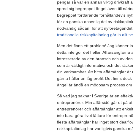
pengar så var en annan viktig drivkraft 
spred sig begreppet ängel även till näring
begreppet fortfarande förhållandevis ny
för en ganska ansenlig del av riskkapitalm
nödvändig sådan, för att nyföretagandet 
traditionella riskkapitalbolag går in allt s
Men det finns ett problem! Jag känner i
detta inte gör det heller. Affärsänglarna ä
intresserade av den bransch och av den fa
som är väldigt informativa och det räck
din verksamhet. Att hitta affärsänglar är
gärna håller en låg profil. Det finns doc
ängel är ändå en mödosam process om m
Så vad jag saknar i Sverige är en effekt
entreprenörer. Min affärsidé går ut på at
entreprenörer och affärsänglar att enkelt
inte bara göra livet lättare för entrepre
flesta affärsänglar har inget stort dealfl
riskkapitalbolag har vanligtvis ganska må