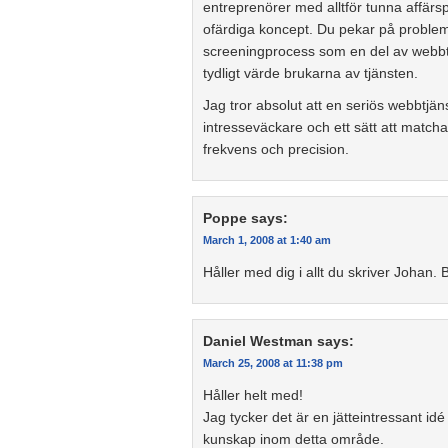
entreprenörer med alltför tunna affärspl
ofärdiga koncept. Du pekar på proble
screeningprocess som en del av webbtj
tydligt värde brukarna av tjänsten.
Jag tror absolut att en seriös webbtjä
intresseväckare och ett sätt att matc
frekvens och precision.
Poppe
says:
March 1, 2008 at 1:40 am
Håller med dig i allt du skriver Johan. 
Daniel Westman
says:
March 25, 2008 at 11:38 pm
Håller helt med!
Jag tycker det är en jätteintressant id
kunskap inom detta område.