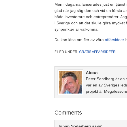
Men i dagarna lanserades just en tjäns
glad när jag såg den och vid en första a
både investerare och entreprenörer. Jag
i Sverige och att det skulle göra mycket 
synpunkter är välkomna.
Du kan läsa om fler av våra
affärsideer
h
FILED UNDER:
GRATIS AFFÄRSIDEÉR
About
Peter Sandberg är en 
var en av Sveriges led
projekt är Megalesson
Comments
Johan Söderberg
says: