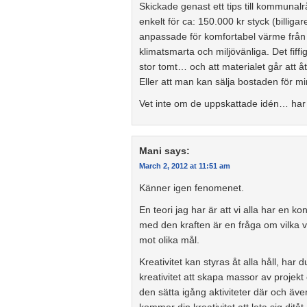
Skickade genast ett tips till kommuna
enkelt för ca: 150.000 kr styck (billig
anpassade för komfortabel värme från s
klimatsmarta och miljövänliga. Det fiff
stor tomt… och att materialet går att 
Eller att man kan sälja bostaden för m
Vet inte om de uppskattade idén… har i 
Mani
says:
March 2, 2012 at 11:51 am
Känner igen fenomenet.
En teori jag har är att vi alla har en k
med den kraften är en fråga om vilka 
mot olika mål.
Kreativitet kan styras åt alla håll, har
kreativitet att skapa massor av projekt
den sätta igång aktiviteter där och äv