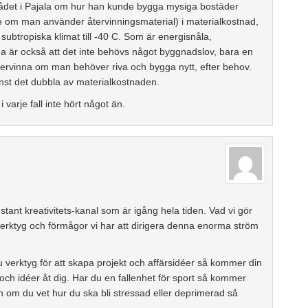
lrådet i Pajala om hur han kunde bygga mysiga bostäder
are om man använder återvinningsmaterial) i materialkostnad,
ubtropiska klimat till -40 C. Som är energisnåla,
iga är också att det inte behövs något byggnadslov, bara en
återvinna om man behöver riva och bygga nytt, efter behov.
inst det dubbla av materialkostnaden.
varje fall inte hört något än.
onstant kreativitets-kanal som är igång hela tiden. Vad vi gör
verktyg och förmågor vi har att dirigera denna enorma ström
 du verktyg för att skapa projekt och affärsidéer så kommer din
 och idéer åt dig. Har du en fallenhet för sport så kommer
en om du vet hur du ska bli stressad eller deprimerad så