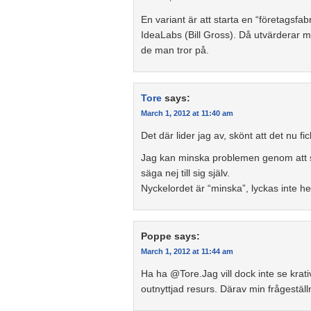
En variant är att starta en “företagsf
IdeaLabs (Bill Gross). Då utvärderar m
de man tror på.
Tore
says:
March 1, 2012 at 11:40 am
Det där lider jag av, skönt att det nu fic
Jag kan minska problemen genom att sä
säga nej till sig själv.
Nyckelordet är “minska”, lyckas inte helt 
Poppe
says:
March 1, 2012 at 11:44 am
Ha ha @Tore.Jag vill dock inte se krati
outnyttjad resurs. Därav min frågestäl