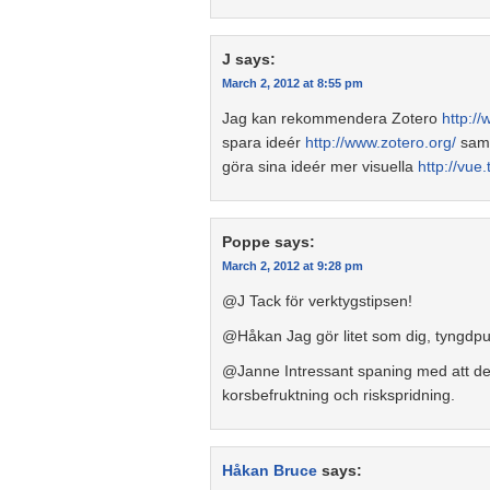
J
says:
March 2, 2012 at 8:55 pm
Jag kan rekommendera Zotero
http://
spara ideér
http://www.zotero.org/
samt
göra sina ideér mer visuella
http://vue.
Poppe
says:
March 2, 2012 at 9:28 pm
@J Tack för verktygstipsen!
@Håkan Jag gör litet som dig, tyngdpu
@Janne Intressant spaning med att de jo
korsbefruktning och riskspridning.
Håkan Bruce
says: