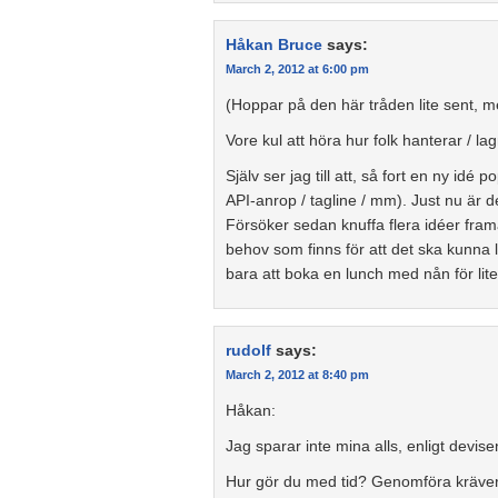
Håkan Bruce
says:
March 2, 2012 at 6:00 pm
(Hoppar på den här tråden lite sent, m
Vore kul att höra hur folk hanterar / la
Själv ser jag till att, så fort en ny id
API-anrop / tagline / mm). Just nu är det
Försöker sedan knuffa flera idéer framåt
behov som finns för att det ska kunna l
bara att boka en lunch med nån för lite
rudolf
says:
March 2, 2012 at 8:40 pm
Håkan:
Jag sparar inte mina alls, enligt devisen 
Hur gör du med tid? Genomföra kräver