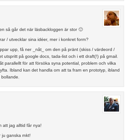
en så går det när läsbackloggen är stor 🙂
grar / utvecklar sina idéer, mer i konkret form?
é poppar upp, få ner _nåt_ om den på pränt (skiss / värdeord /
 utspritt på google docs, tada-list och i ett draft(!) på gmail.
 parallellt för att försöka syna potential, problem och vilka
yfta. Ibland kan det handla om att ta fram en prototyp, ibland
 bollande.
att jag alltid får nya!
 ju ganska mkt!