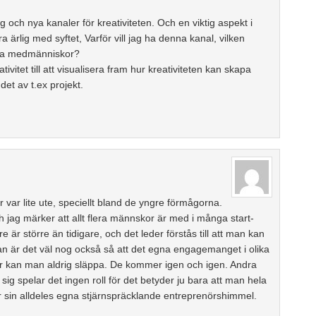
g och nya kanaler för kreativiteten. Och en viktig aspekt i
a ärlig med syftet, Varför vill jag ha denna kanal, vilken
mina medmänniskor?
vitet till att visualisera fram hur kreativiteten kan skapa
et av t.ex projekt.
 var lite ute, speciellt bland de yngre förmågorna.
 jag märker att allt flera männskor är med i många start-
är större än tidigare, och det leder förstås till att man kan
dan är det väl nog också så att det egna engagemanget i olika
éer kan man aldrig släppa. De kommer igen och igen. Andra
sig spelar det ingen roll för det betyder ju bara att man hela
nder sin alldeles egna stjärnspräcklande entreprenörshimmel.