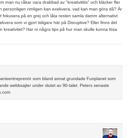
Om man nu råkar vara drabbad av “kreativititis” och kläcker fler
an personligen rimligen kan exekvera, vad kan man göra då? Är
att fokusera på en grej och låta resten samla damm alternativt
kvera som vi gjort tidigare här på Disruptive? Eller finns det
n kreativitet? Har ni några tips på hur man skulle kunna lösa
serieentreprenör som bland annat grundade Funplanet som
ande webbsajter under slutet av 90-talet. Peters senaste
s.com