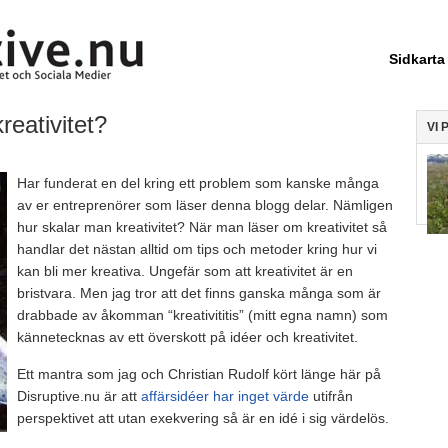
Sidkarta
reativitet?
VI 
Har funderat en del kring ett problem som kanske många
av er entreprenörer som läser denna blogg delar. Nämligen
hur skalar man kreativitet? När man läser om kreativitet så
handlar det nästan alltid om tips och metoder kring hur vi
kan bli mer kreativa. Ungefär som att kreativitet är en
bristvara. Men jag tror att det finns ganska många som är
drabbade av åkomman “kreativititis” (mitt egna namn) som
kännetecknas av ett överskott på idéer och kreativitet.
Ett mantra som jag och Christian Rudolf kört länge här på
Disruptive.nu är att
affärsidéer har inget värde
utifrån
perspektivet att utan exekvering så är en idé i sig värdelös.