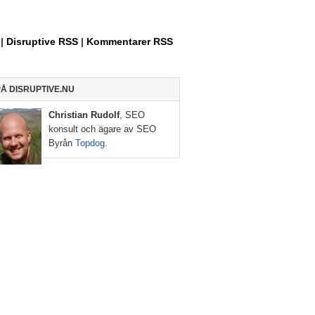
Allt
om
Entreprenörskap,
|
Disruptive RSS
|
Kommentarer RSS
Internet
och
Sociala
PÅ DISRUPTIVE.NU
Medier
Christian Rudolf
, SEO
konsult och ägare av SEO
Byrån
Topdog.