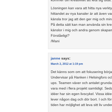
kommer din kreativitet att leta sig ditåt.
Lösningen kan vara att hitta nya verkty
hittandet av nya kanaler är att även var
känsla tror jag att den ger mig och 
På detta sätt kan man använda sin kreati
känslor i mig och andra genom skapand
Förståeligt?
/Mani
janne
says:
March 2, 2012 at 1:19 pm
Det känns som om att fokusering börjar
Undervisar på Hanken i Helsingfors och
ups. Teamen växer och antalet grundare 
vara med i flera projekt samtidigt. Se
idéer har sin egen livscykel. Vissa id
lever någon dag och dör bort. I och för 
tiden har möjlighet att leva sitt liv u