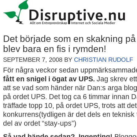
Det började som en skakning på
blev bara en fis i rymden!
SEPTEMBER 7, 2008
BY
CHRISTIAN RUDOLF
För några veckor sedan uppmärksammade
fått en snigel i ögat av UPS.
Jag skrev et
att se vad som händer när Dan:s arga blogg
på ordet UPS. Det tog ca 6 timmar innan D
träffade topp 10, på ordet UPS, trots att det
konkurrens(tydligen är det dels en teknis
del av ordet “stay-ups”)
Så vad hände sedan?. Ingenting!
Bloggo