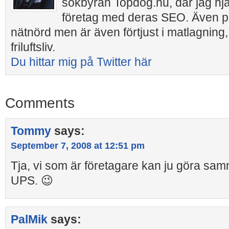
sökbyrån Topdog.nu, där jag hj
företag med deras SEO. Även pr
nätnörd men är även förtjust i matlagning,
friluftsliv.
Du hittar mig på Twitter här
Comments
Tommy
says:
September 7, 2008 at 12:51 pm
Tja, vi som är företagare kan ju göra sa
UPS. 😉
PalMik
says: