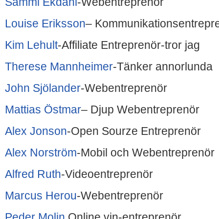
Sammi Ekdahl
-Webentreprenör
Louise Eriksson
– Kommunikationsentrepr
Kim Lehult
-Affiliate Entreprenör-tror jag
Therese Mannheimer
-Tänker annorlunda
John Sjölander
-Webentreprenör
Mattias Östmar
– Djup Webentreprenör
Alex Jonson
-Open Sourze Entreprenör
Alex Norström
-Mobil och Webentreprenör
Alfred Ruth
-Videoentreprenör
Marcus Herou
-Webentreprenör
Peder Molin
Online vin-entreprenör