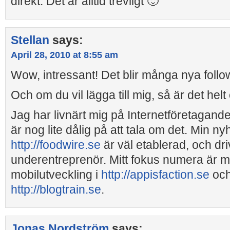
direkt. Det är alltid trevligt 🙂
Stellan
says:
April 28, 2010 at 8:55 am
Wow, intressant! Det blir många nya foll
Och om du vil lägga till mig, så är det helt
Jag har livnärt mig på Internetföretagan
är nog lite dålig på att tala om det. Min ny
http://foodwire.se
är väl etablerad, och dr
underentreprenör. Mitt fokus numera är m
mobilutveckling i
http://appisfaction.se
och 
http://blogtrain.se
.
Jonas Nordström
says: