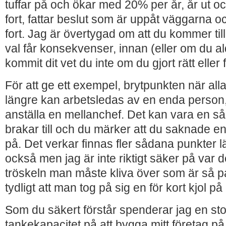
tuffar på och ökar med 20% per år, år ut oc
fort, fattar beslut som är uppåt väggarna och
fort. Jag är övertygad om att du kommer til
val får konsekvenser, innan (eller om du ald
kommit dit vet du inte om du gjort rätt eller f
För att ge ett exempel, brytpunkten när alla
längre kan arbetsledas av en enda person
anställa en mellanchef. Det kan vara en s
brakar till och du märker att du saknade en
på. Det verkar finnas fler sådana punkter 
också men jag är inte riktigt säker på var d
tröskeln man måste kliva över som är så pa
tydligt att man tog på sig en för kort kjol 
Som du säkert förstår spenderar jag en sto
tankekapacitet på att bygga mitt företag på e