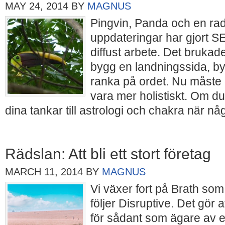
MAY 24, 2014
BY
MAGNUS
Pingvin, Panda och en ra
uppdateringar har gjort SE
diffust arbete. Det brukad
bygg en landningssida, b
ranka på ordet. Nu måste 
vara mer holistiskt. Om du
dina tankar till astrologi och chakra när n
Rädslan: Att bli ett stort företag
MARCH 11, 2014
BY
MAGNUS
Vi växer fort på Brath som
följer Disruptive. Det gör a
för sådant som ägare av e