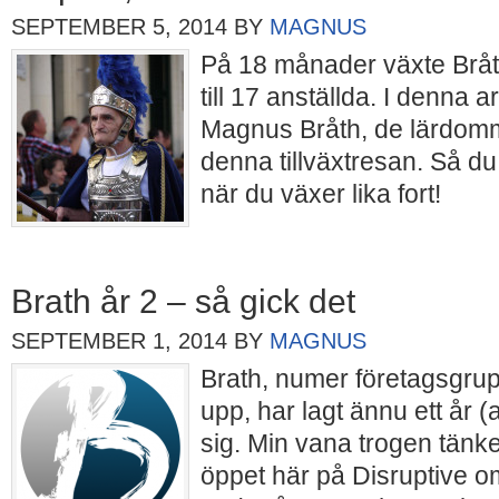
SEPTEMBER 5, 2014
BY
MAGNUS
På 18 månader växte Bråth
till 17 anställda. I denna ar
Magnus Bråth, de lärdomm
denna tillväxtresan. Så d
när du växer lika fort!
Brath år 2 – så gick det
SEPTEMBER 1, 2014
BY
MAGNUS
Brath, numer företagsgru
upp, har lagt ännu ett år 
sig. Min vana trogen tänke
öppet här på Disruptive 