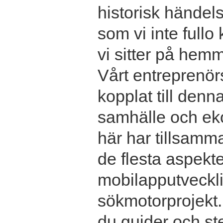
historisk händel
som vi inte fullo
vi sitter på hemm
Vårt entreprenör
kopplat till denn
samhälle och ek
här har tillsamma
de flesta aspekter
mobilapputvecklin
sökmotorprojekt.
du guider och ste