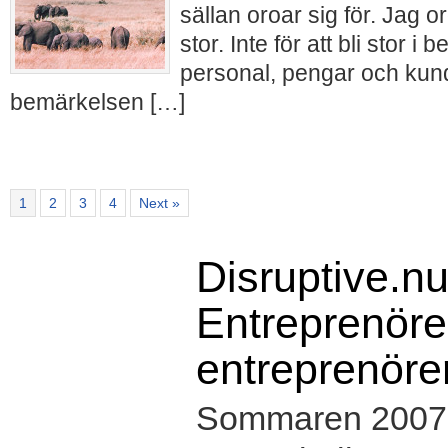
sällan oroar sig för. Jag or
stor. Inte för att bli stor 
personal, pengar och kund
bemärkelsen […]
1
2
3
4
Next »
Disruptive.nu
Entreprenörer
entreprenöre
Sommaren 2007 s