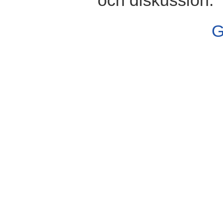
och diskussion.
G