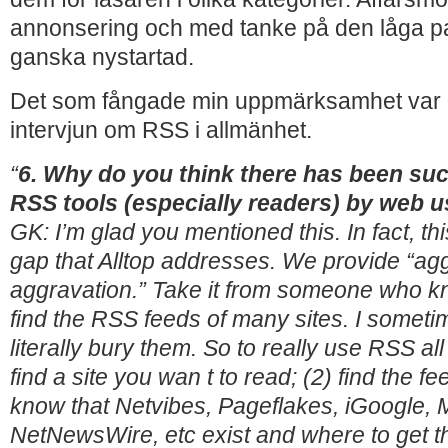
annonsering och med tanke på den låga p
ganska nystartad.
Det som fångade min uppmärksamhet var de
intervjun om RSS i allmänhet.
“
6. Why do you think there has been suc
RSS tools (especially readers) by web 
GK: I’m glad you mentioned this. In fact, th
gap that Alltop addresses. We provide “ag
aggravation.” Take it from someone who kno
find the RSS feeds of many sites. I somet
literally bury them. So to really use RSS all
find a site you wan t to read; (2) find the fee
know that Netvibes, Pageflakes, iGoogle,
NetNewsWire, etc exist and where to get t