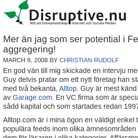
Mer än jag som ser potential i F
aggregering!
MARCH 9, 2008
BY
CHRISTIAN RUDOLF
En god vän till mig skickade en intervju m
Guy delvis pratar om ett nytt företag han s
med två bekanta,
Alltop.
Guy är mest känd 
av
Garage.com.
En VC firma som är specia
sådd kapital och som startades redan 199
Alltop.com är i mina ögon en väldigt enkel 
populära feeds inom olika ämnesområden 
dem för läsaren i olika kategorier. Affärsm