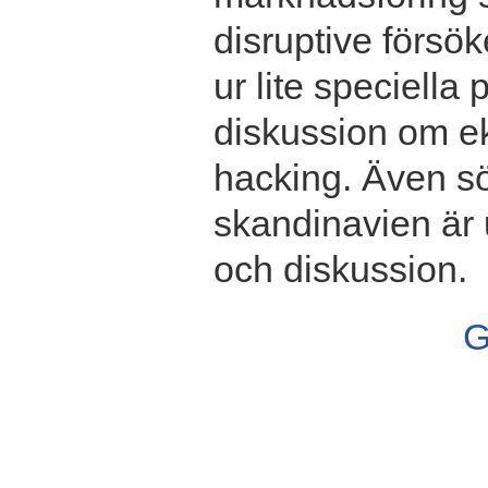
disruptive försö
ur lite speciella
diskussion om ek
hacking. Även s
skandinavien är 
och diskussion.
G