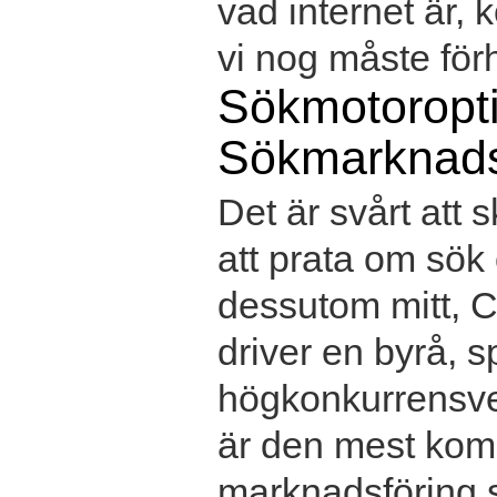
vad internet är,
vi nog måste förhå
Sökmotoropt
Sökmarknads
Det är svårt att 
att prata om sök
dessutom mitt, Ch
driver en byrå, s
högkonkurrensver
är den mest kom
marknadsföring s