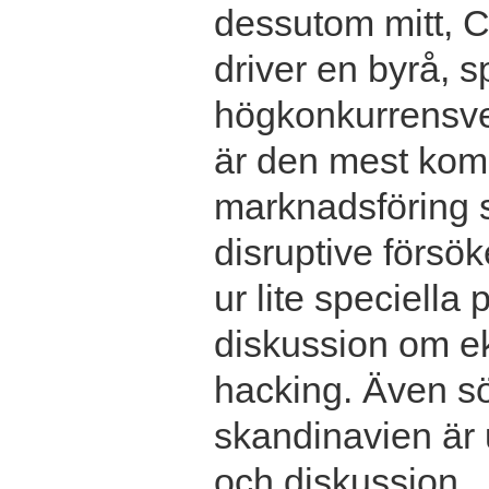
dessutom mitt, Ch
driver en byrå, s
högkonkurrensver
är den mest kom
marknadsföring s
disruptive försö
ur lite speciella
diskussion om ek
hacking. Även s
skandinavien är 
och diskussion.