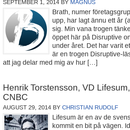
SEPTEMBER 1, 2014
BY
MAGNUS
Brath, numer företagsgru
upp, har lagt ännu ett år 
sig. Min vana trogen tänke
öppet här på Disruptive 
under året. Det har varit et
är en trogen Disruptive-lä
att jag delar med mig av hur […]
Henrik Torstensson, VD Lifesum,
CNBC
AUGUST 29, 2014
BY
CHRISTIAN RUDOLF
Lifesum är en av de sven
kommit en bit på vägen. I