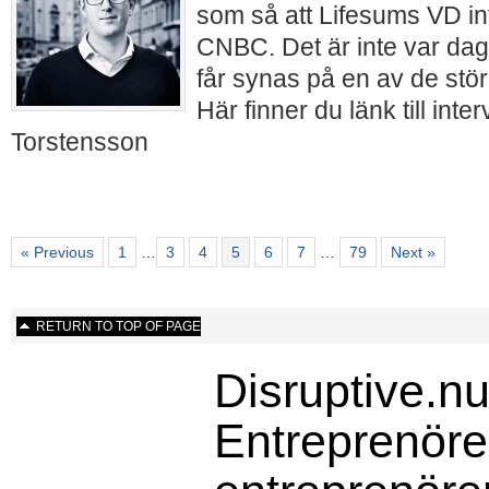
som så att Lifesums VD in
CNBC. Det är inte var da
får synas på en av de stör
Här finner du länk till int
Torstensson
« Previous
1
…
3
4
5
6
7
…
79
Next »
RETURN TO TOP OF PAGE
Disruptive.nu
Entreprenörer