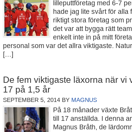
lilleputtföretag med 6-7 p
hade jag lite svårt för all
riktigt stora företag som p
det var att bygga rätt tea
enkelt inte in på mitt företa
personal som var det allra viktigaste. Natu
[…]
De fem viktigaste läxorna när vi vä
17 på 1,5 år
SEPTEMBER 5, 2014
BY
MAGNUS
På 18 månader växte Bråth
till 17 anställda. I denna ar
Magnus Bråth, de lärdomm