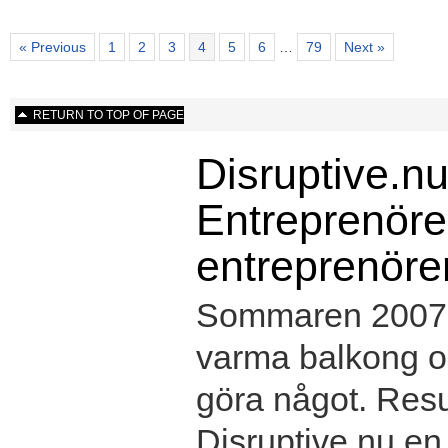
« Previous
1
2
3
4
5
6
…
79
Next »
RETURN TO TOP OF PAGE
Disruptive.nu
Entreprenörer
entreprenöre
Sommaren 2007 s
varma balkong oc
göra något. Resul
Disruptive.nu e