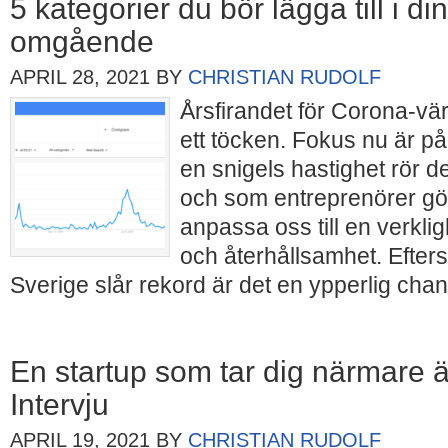
5 kategorier du bör lägga till i d
omgående
APRIL 28, 2021
BY
CHRISTIAN RUDOLF
Årsfirandet för Corona-vä
ett töcken. Fokus nu är p
en snigels hastighet rör de
och som entreprenörer gör v
anpassa oss till en verklig
och återhållsamhet. Efter
Sverige slår rekord är det en ypperlig chan
En startup som tar dig närmare ä
Intervju
APRIL 19, 2021
BY
CHRISTIAN RUDOLF