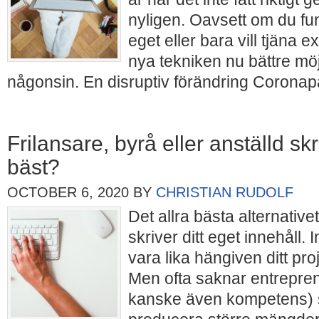
nyligen. Oavsett om du fun
eget eller bara vill tjäna 
nya tekniken nu bättre möj
någonsin. En disruptiv förändring Corona
Frilansare, byrå eller anställd sk
bäst?
OCTOBER 6, 2020
BY
CHRISTIAN RUDOLF
Det allra bästa alternativet
skriver ditt eget innehåll
vara lika hängiven ditt pro
Men ofta saknar entrepren
kanske även kompetens) s