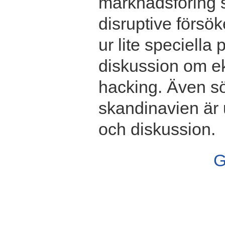
marknadsföring s
disruptive försö
ur lite speciella
diskussion om ek
hacking. Även s
skandinavien är 
och diskussion.
G