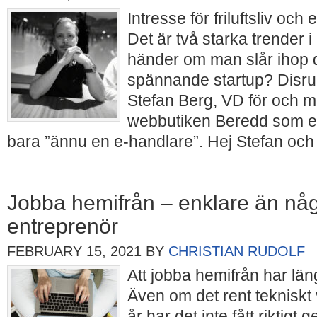
Intresse för friluftsliv oc
Det är två starka trender i
händer om man slår ihop d
spännande startup? Disrupt
Stefan Berg, VD för och 
webbutiken Beredd som eg
bara ”ännu en e-handlare”. Hej Stefan oc
Jobba hemifrån – enklare än någo
entreprenör
FEBRUARY 15, 2021
BY
CHRISTIAN RUDOLF
Att jobba hemifrån har län
Även om det rent tekniskt 
år har det inte fått riktigt